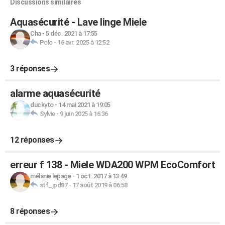
Discussions similaires
Aquasécurité - Lave linge Miele
Cha
-
5 déc. 2021 à 17:55
Polo
-
16 avr. 2025 à 12:52
3 réponses
alarme aquasécurité
duckyto
-
14 mai 2021 à 19:05
Sylvie
-
9 juin 2025 à 16:36
12 réponses
erreur f 138 - Miele WDA200 WPM EcoComfort
mélanie lepage
-
1 oct. 2017 à 13:49
stf_jpd87
-
17 août 2019 à 06:58
8 réponses