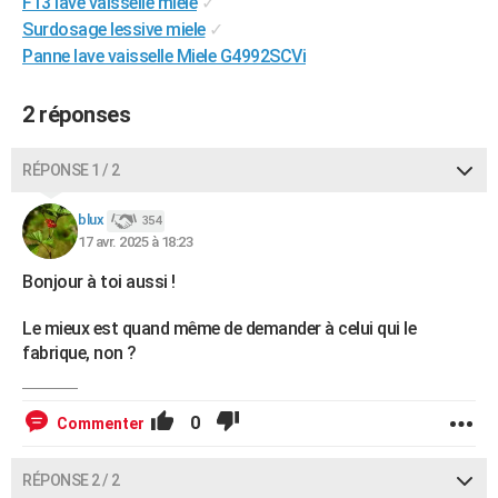
F13 lave vaisselle miele
✓
City break
Voyage de noces
Climat
Destinations
Voyage nature
Forum
+
PHOTO
Surdosage lessive miele
✓
Panne lave vaisselle Miele G4992SCVi
GUIDES D'ACHAT
2 réponses
BONS PLANS
CARTE DE VOEUX
RÉPONSE 1 / 2
Carte Bonne année
Carte Pâques
Carte de Noël
Carte Saint-Valentin
Carte d'anniversaire
DICTIONNAIRE
blux
354
17 avr. 2025 à 18:23
Biographies
Expressions
Dictionnaire
Citations
Proverbes
PROGRAMME TV
Bonjour à toi aussi !
COPAINS D'AVANT
Le mieux est quand même de demander à celui qui le
Se connecter
Collèges
Universités
Service militaire
S'inscrire
Lycées
Primaires
Entreprises
Avis de recherche
AVIS DE DÉCÈS
fabrique, non ?
FORUM
0
Commenter
Lifestyle
Sport
Television
Cinema
Bricolage
Culture
Auto
Voyage
RÉPONSE 2 / 2