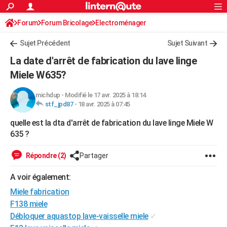
ACTUALITÉS
Forum
Forum Bricolage
Connexion
Electroménager
S'inscrire
Rechercher
Société
Education
Villes
Politique
Faits Divers
Monde
+
SPORT
Sujet Précédent
Sujet Suivant
Football
Cyclisme
Forum
Coupe du monde 2026
Tennis
Rugby
CULTURE
La date d'arrêt de fabrication du lave linge
TNT
Cinéma
Musique
Programme TV
Streaming
Sorties cinéma
+
Miele W635?
FINANCE
Impôts
Immobilier
Banque
Crédit
Retraite
Epargne
Risques naturels par ville
Assurance
AUTO
michdup
-
Modifié le 17 avr. 2025 à 18:14
stf_jpd87
-
18 avr. 2025 à 07:45
Réserver un essai
Berlines
Forum auto
Essais
Citadines
SUV
+
HIGH-TECH
quelle est la dta d'arrêt de fabrication du lave linge Miele W
Meilleur smartphone
Ordinateurs
Guide high-tech
Mobiles
Internet
Jeux vidéo
+
635 ?
BRICOLAGE
Aménagement intérieur
Cuisine
Jardinage
+
Forum
Extérieur
Salle de bains
Rangement
Répondre (2)
Partager
WEEK-END
Escapades
Expositions
Week-end nature
Guides de France
Patrimoine
Musées
+
A voir également:
LIFESTYLE
Miele fabrication
Bien-être
Mode
+
Art de vivre
Loisirs
Modes de vie
SANTE
F138 miele
Débloquer aquastop lave-vaisselle miele
✓
Guide de la santé
Médicaments
+
Alimentation
Maladies
Sommeil
VOYAGE