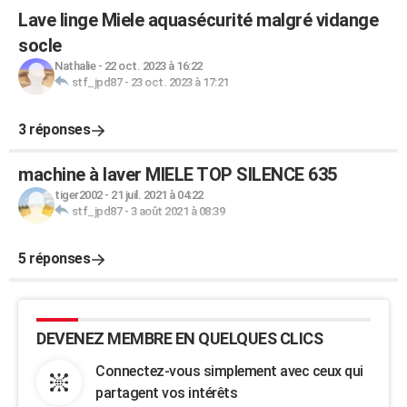
Lave linge Miele aquasécurité malgré vidange
socle
Nathalie
-
22 oct. 2023 à 16:22
stf_jpd87
-
23 oct. 2023 à 17:21
3 réponses
machine à laver MIELE TOP SILENCE 635
tiger2002
-
21 juil. 2021 à 04:22
stf_jpd87
-
3 août 2021 à 08:39
5 réponses
DEVENEZ MEMBRE EN QUELQUES CLICS
Connectez-vous simplement avec ceux qui
partagent vos intérêts