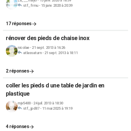
La___mayo
-
15 janv. 2020 à 18:59
stf_frmu
-
15 janv. 2020 à 20:39
17 réponses
rénover des pieds de chaise inox
nicolae
-
21 sept. 2013 à 16:26
atlassaturn
-
21 sept. 2013 à 18:11
2 réponses
coller les pieds d une table de jardin en
plastique
mjv5400
-
24 juil. 2013 à 18:30
stf_jpd87
-
11 mai 2025 à 19:19
4 réponses