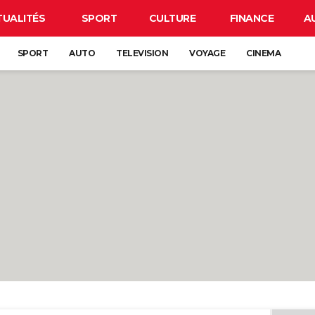
TUALITÉS
SPORT
CULTURE
FINANCE
A
SPORT
AUTO
TELEVISION
VOYAGE
CINEMA