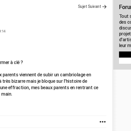
Foru
Sujet Suivant
Tout s
des c
discu
9:14
proje
d'art
leur m
rmer à clé ?
 parents viennent de subir un cambriolage en
très bizarre mais je bloque sur l'histoire de
aucune effraction, mes beaux parents en rentrant ce
a main.