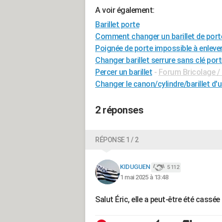
A voir également:
Barillet porte
Comment changer un barillet de porte
Poignée de porte impossible à enleve
Changer barillet serrure sans clé por
Percer un barillet
-
Forum Bricolage / 
Changer le canon/cylindre/barillet d'u
2 réponses
RÉPONSE 1 / 2
KIDUGUEN
5 112
1 mai 2025 à 13:48
Salut Éric, elle a peut-être été cassée