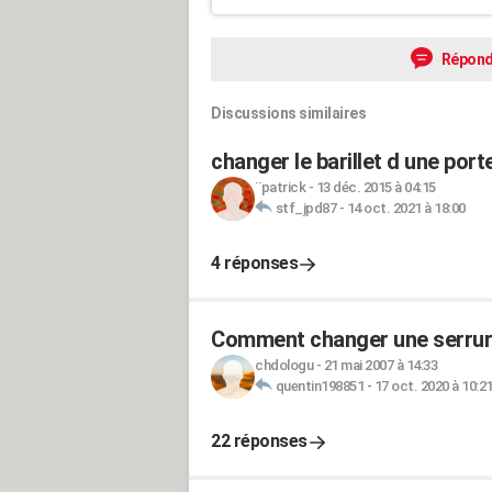
Répond
Discussions similaires
changer le barillet d une por
¨patrick
-
13 déc. 2015 à 04:15
stf_jpd87
-
14 oct. 2021 à 18:00
4 réponses
Comment changer une serrure
chdologu
-
21 mai 2007 à 14:33
quentin198851
-
17 oct. 2020 à 10:2
22 réponses