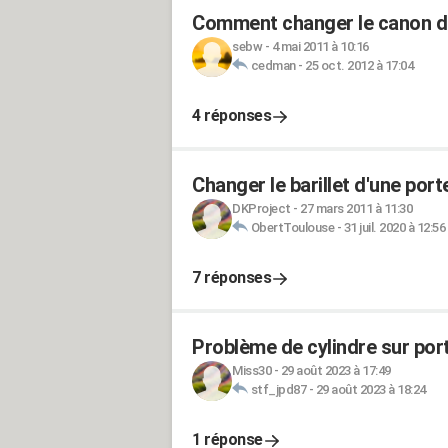
Comment changer le canon d'u
sebw
-
4 mai 2011 à 10:16
cedman
-
25 oct. 2012 à 17:04
4 réponses
Changer le barillet d'une port
DKProject
-
27 mars 2011 à 11:30
ObertToulouse
-
31 juil. 2020 à 12:56
7 réponses
Problème de cylindre sur por
Miss30
-
29 août 2023 à 17:49
stf_jpd87
-
29 août 2023 à 18:24
1 réponse