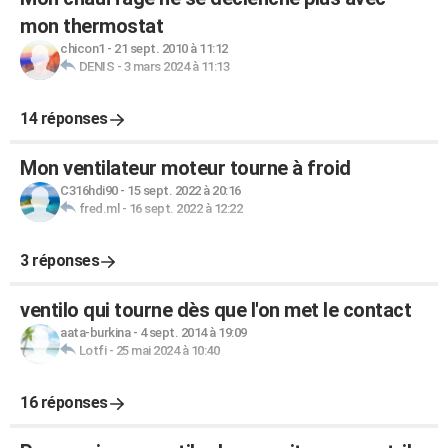
mon thermostat
chicon1
-
21 sept. 2010 à 11:12
DENIS
-
3 mars 2024 à 11:13
14 réponses
Mon ventilateur moteur tourne à froid
C316hdi90
-
15 sept. 2022 à 20:16
fred.ml
-
16 sept. 2022 à 12:22
3 réponses
ventilo qui tourne dès que l'on met le contact
aata-burkina
-
4 sept. 2014 à 19:09
Lotfi
-
25 mai 2024 à 10:40
16 réponses