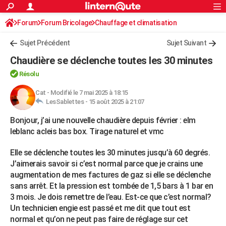
ACTUALITÉS
Forum
Forum Bricolage
Connexion
Chauffage et climatisation
S'inscrire
Rechercher
Société
Education
Villes
Politique
Faits Divers
Monde
+
SPORT
Chauffe-eau électrique - gaz- solaire
Sujet Précédent
Sujet Suivant
Football
Cyclisme
Forum
Coupe du monde 2026
Tennis
Rugby
CULTURE
Chaudière se déclenche toutes les 30 minutes
TNT
Cinéma
Musique
Programme TV
Streaming
Sorties cinéma
+
FINANCE
Résolu
Impôts
Immobilier
Banque
Crédit
Retraite
Epargne
Risques naturels par ville
Assurance
Cat
-
Modifié le 7 mai 2025 à 18:15
AUTO
LesSablettes -
15 août 2025 à 21:07
Réserver un essai
Berlines
Forum auto
Essais
Citadines
SUV
+
HIGH-TECH
Bonjour, j’ai une nouvelle chaudière depuis février : elm
leblanc acleis bas box. Tirage naturel et vmc
Meilleur smartphone
Ordinateurs
Guide high-tech
Mobiles
Internet
Jeux vidéo
+
BRICOLAGE
Elle se déclenche toutes les 30 minutes jusqu’à 60 degrés.
Aménagement intérieur
Cuisine
Jardinage
+
Forum
Extérieur
Salle de bains
Rangement
WEEK-END
J’aimerais savoir si c’est normal parce que je crains une
Escapades
Expositions
Week-end nature
Guides de France
Patrimoine
Musées
+
augmentation de mes factures de gaz si elle se déclenche
LIFESTYLE
sans arrêt. Et la pression est tombée de 1,5 bars à 1 bar en
Bien-être
Mode
+
Art de vivre
Loisirs
Modes de vie
3 mois. Je dois remettre de l’eau. Est-ce que c’est normal?
SANTE
Un technicien engie est passé et me dit que tout est
Guide de la santé
Médicaments
+
Alimentation
Maladies
Sommeil
VOYAGE
normal et qu’on ne peut pas faire de réglage sur cet