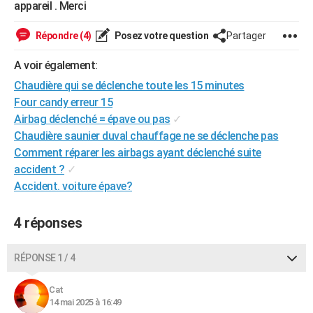
appareil . Merci
City break
Voyage de noces
Climat
Destinations
Voyage nature
Forum
+
PHOTO
Répondre (4)
Posez votre question
Partager
GUIDES D'ACHAT
A voir également:
BONS PLANS
Chaudière qui se déclenche toute les 15 minutes
CARTE DE VOEUX
Four candy erreur 15
Airbag déclenché = épave ou pas
✓
Carte Bonne année
Carte Pâques
Carte de Noël
Carte Saint-Valentin
Carte d'anniversaire
DICTIONNAIRE
Chaudière saunier duval chauffage ne se déclenche pas
Comment réparer les airbags ayant déclenché suite
Biographies
Expressions
Dictionnaire
Citations
Proverbes
PROGRAMME TV
accident ?
✓
Accident. voiture épave?
COPAINS D'AVANT
Se connecter
Collèges
Universités
Service militaire
S'inscrire
Lycées
Primaires
Entreprises
Avis de recherche
AVIS DE DÉCÈS
4 réponses
FORUM
RÉPONSE 1 / 4
Lifestyle
Sport
Television
Cinema
Bricolage
Culture
Auto
Voyage
Cat
14 mai 2025 à 16:49