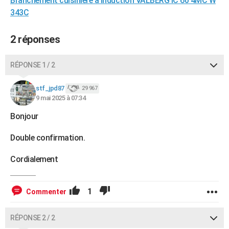
Branchement cuisinière à induction VALBERG IC 60 4MC W
343C
2 réponses
RÉPONSE 1 / 2
stf_jpd87
29 967
9 mai 2025 à 07:34
Bonjour
Double confirmation.
Cordialement
1
Commenter
RÉPONSE 2 / 2