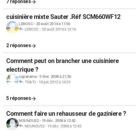
7 réponses
cuisinière mixte Sauter .Réf SCM660WF12
LEBOSC
-
20 août 2014 à 11:56
LEBOSC
-
20 août 2014 à 12:16
2 réponses
Comment peut on brancher une cuisiniere
electrique ?
supanama
-
5 févr. 2008 à 21:36
Thib'O
-
18 juin 2012 à 14:33
5 réponses
Comment faire un rehausseur de gaziniere ?
NOUNOU52
-
19 déc. 2008 à 12:42
NOUNOU52
-
19 déc. 2008 à 12:42