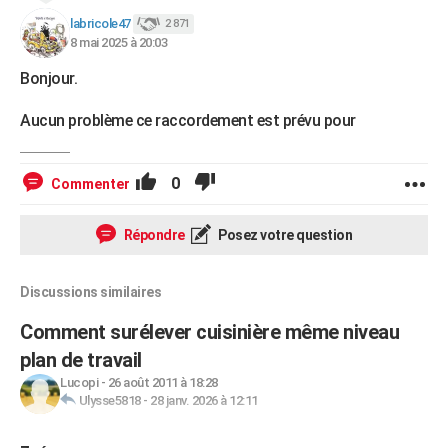
labricole47
2 871
8 mai 2025 à 20:03
Bonjour.
Aucun problème ce raccordement est prévu pour
0
Commenter
Répondre
Posez votre question
Discussions similaires
Comment surélever cuisinière même niveau
plan de travail
Lucopi
-
26 août 2011 à 18:28
Ulysse5818
-
28 janv. 2026 à 12:11