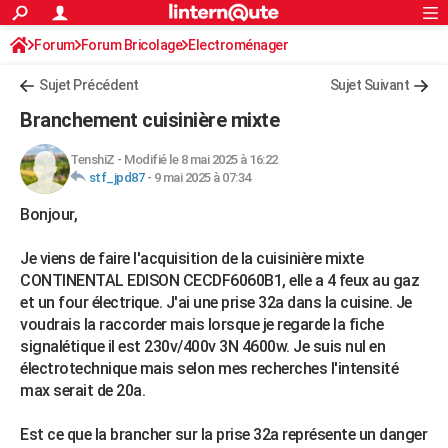
ACTUALITÉS
Forum
Forum Bricolage
Connexion
Electroménager
S'inscrire
Rechercher
Société
Education
Villes
Politique
Faits Divers
Monde
+
SPORT
Sujet Précédent
Sujet Suivant
Football
Cyclisme
Forum
Coupe du monde 2026
Tennis
Rugby
CULTURE
Branchement cuisinière mixte
TNT
Cinéma
Musique
Programme TV
Streaming
Sorties cinéma
+
FINANCE
TenshiZ
-
Modifié le 8 mai 2025 à 16:22
stf_jpd87
-
9 mai 2025 à 07:34
Impôts
Immobilier
Banque
Crédit
Retraite
Epargne
Risques naturels par ville
Assurance
AUTO
Bonjour,
Réserver un essai
Berlines
Forum auto
Essais
Citadines
SUV
+
HIGH-TECH
Je viens de faire l'acquisition de la cuisinière mixte
Meilleur smartphone
Ordinateurs
Guide high-tech
Mobiles
Internet
Jeux vidéo
+
BRICOLAGE
CONTINENTAL EDISON CECDF6060B1, elle a 4 feux au gaz
et un four électrique. J'ai une prise 32a dans la cuisine. Je
Aménagement intérieur
Cuisine
Jardinage
+
Forum
Extérieur
Salle de bains
Rangement
WEEK-END
voudrais la raccorder mais lorsque je regarde la fiche
Escapades
Expositions
Week-end nature
Guides de France
Patrimoine
Musées
+
signalétique il est 230v/400v 3N 4600w. Je suis nul en
LIFESTYLE
électrotechnique mais selon mes recherches l'intensité
Bien-être
Mode
+
Art de vivre
Loisirs
Modes de vie
max serait de 20a.
SANTE
Guide de la santé
Médicaments
+
Alimentation
Maladies
Sommeil
VOYAGE
Est ce que la brancher sur la prise 32a représente un danger