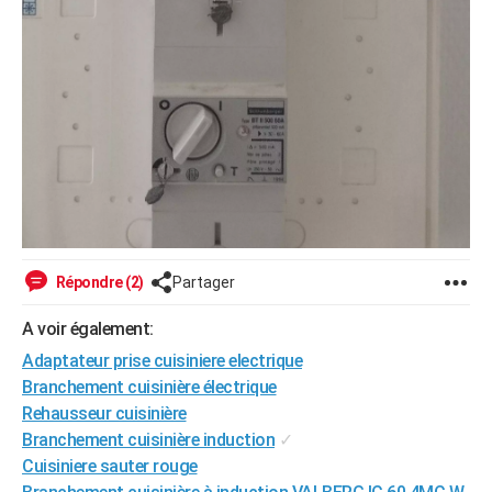
Répondre (2)
Partager
A voir également:
Adaptateur prise cuisiniere electrique
Branchement cuisinière électrique
Rehausseur cuisinière
Branchement cuisinière induction
✓
Cuisiniere sauter rouge