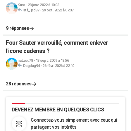
Kara
-
28 janv. 2022 à 10:03
stf_jpd87
-
29 oct. 2022 à 07:37
9 réponses
Four Sauter verrouillé, comment enlever
l'icone cadenas ?
natzou78
-
13 sept. 2009 à 18:56
Dagdag94
-
26 févr. 2026 à 22:10
28 réponses
DEVENEZ MEMBRE EN QUELQUES CLICS
Connectez-vous simplement avec ceux qui
partagent vos intérêts