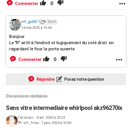
0
Commenter
stf_jpd87
29 671
14 mai 2025 à 15:44
Bonjour
Le "R" se lit à l'endroit et logiquement du coté droit. en
regardant le four la porte ouverte.
0
Commenter
Répondre
Posez votre question
Discussions similaires
Sens vitre intermediaire whirlpool akz96270ix
Fatzmarc
-
8 avr. 2020 à 22:33
stf_frmu
-
7 janv. 2024 à 13:00