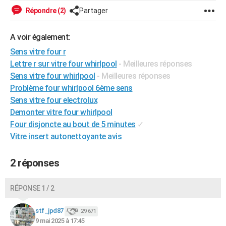
City break
Voyage de noces
Climat
Destinations
Voyage nature
Forum
+
Répondre (2)
Partager
PHOTO
GUIDES D'ACHAT
A voir également:
Sens vitre four r
BONS PLANS
Lettre r sur vitre four whirlpool
- Meilleures réponses
CARTE DE VOEUX
Sens vitre four whirlpool
- Meilleures réponses
Problème four whirlpool 6ème sens
Carte Bonne année
Carte Pâques
Carte de Noël
Carte Saint-Valentin
Carte d'anniversaire
DICTIONNAIRE
Sens vitre four electrolux
Demonter vitre four whirlpool
Biographies
Expressions
Dictionnaire
Citations
Proverbes
PROGRAMME TV
Four disjoncte au bout de 5 minutes
✓
COPAINS D'AVANT
Vitre insert autonettoyante avis
Se connecter
Collèges
Universités
Service militaire
S'inscrire
Lycées
Primaires
Entreprises
Avis de recherche
AVIS DE DÉCÈS
2 réponses
FORUM
RÉPONSE 1 / 2
Lifestyle
Sport
Television
Cinema
Bricolage
Culture
Auto
Voyage
stf_jpd87
29 671
9 mai 2025 à 17:45