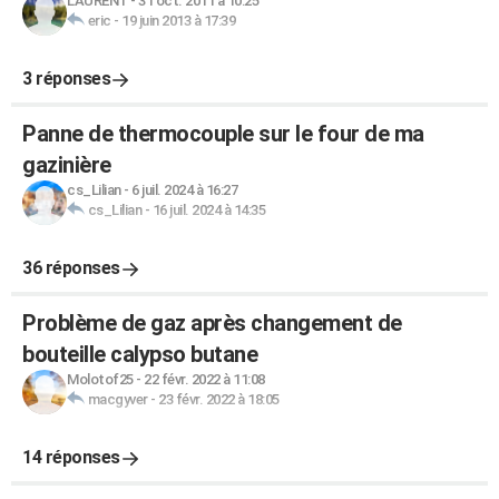
LAURENT
-
31 oct. 2011 à 10:25
eric
-
19 juin 2013 à 17:39
3 réponses
Panne de thermocouple sur le four de ma
gazinière
cs_Lilian
-
6 juil. 2024 à 16:27
cs_Lilian
-
16 juil. 2024 à 14:35
36 réponses
Problème de gaz après changement de
bouteille calypso butane
Molotof25
-
22 févr. 2022 à 11:08
macgyver
-
23 févr. 2022 à 18:05
14 réponses