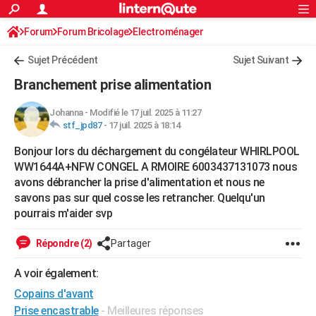
ACTUALITÉS
Forum
Forum Bricolage
Connexion
Electroménager
S'inscrire
Rechercher
Société
Education
Villes
Politique
Faits Divers
Monde
+
SPORT
Sujet Précédent
Sujet Suivant
Football
Cyclisme
Forum
Coupe du monde 2026
Tennis
Rugby
CULTURE
Branchement prise alimentation
TNT
Cinéma
Musique
Programme TV
Streaming
Sorties cinéma
+
FINANCE
Johanna
-
Modifié le 17 juil. 2025 à 11:27
stf_jpd87
-
17 juil. 2025 à 18:14
Impôts
Immobilier
Banque
Crédit
Retraite
Epargne
Risques naturels par ville
Assurance
AUTO
Bonjour lors du déchargement du congélateur WHIRLPOOL
Réserver un essai
Berlines
Forum auto
Essais
Citadines
SUV
+
HIGH-TECH
WW1644A+NFW CONGEL A RMOIRE 6003437131073 nous
avons débrancher la prise d'alimentation et nous ne
Meilleur smartphone
Ordinateurs
Guide high-tech
Mobiles
Internet
Jeux vidéo
+
BRICOLAGE
savons pas sur quel cosse les retrancher. Quelqu'un
pourrais m'aider svp
Aménagement intérieur
Cuisine
Jardinage
+
Forum
Extérieur
Salle de bains
Rangement
WEEK-END
Escapades
Expositions
Week-end nature
Guides de France
Patrimoine
Musées
+
Répondre (2)
Partager
LIFESTYLE
Bien-être
Mode
+
Art de vivre
Loisirs
Modes de vie
A voir également:
SANTE
Copains d'avant
Guide de la santé
Médicaments
+
Alimentation
Maladies
Sommeil
VOYAGE
Prise encastrable
- Meilleures réponses