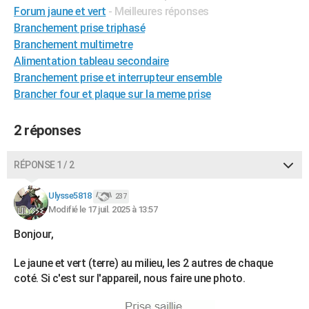
Forum jaune et vert
- Meilleures réponses
City break
Voyage de noces
Climat
Destinations
Voyage nature
Forum
+
PHOTO
Branchement prise triphasé
Branchement multimetre
GUIDES D'ACHAT
Alimentation tableau secondaire
BONS PLANS
Branchement prise et interrupteur ensemble
Brancher four et plaque sur la meme prise
CARTE DE VOEUX
Carte Bonne année
Carte Pâques
Carte de Noël
Carte Saint-Valentin
Carte d'anniversaire
2 réponses
DICTIONNAIRE
Biographies
Expressions
Dictionnaire
Citations
Proverbes
PROGRAMME TV
RÉPONSE 1 / 2
COPAINS D'AVANT
Ulysse5818
237
Se connecter
Collèges
Universités
Service militaire
S'inscrire
Lycées
Primaires
Entreprises
Avis de recherche
Modifié le 17 juil. 2025 à 13:57
AVIS DE DÉCÈS
Bonjour,
FORUM
Le jaune et vert (terre) au milieu, les 2 autres de chaque
Lifestyle
Sport
Television
Cinema
Bricolage
Culture
Auto
Voyage
coté. Si c'est sur l'appareil, nous faire une photo.