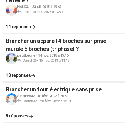
femelle ?
NANOU
-
23 juil. 2015 à 19:43
Lola
-
30 oct. 2025 à 14:51
14 réponses
Brancher un appareil 4 broches sur prise
murale 5 broches (triphasé) ?
petitbeurre
-
14 nov. 2018 à 15:16
Daniel 26
-
15 nov. 2018 à 11:15
13 réponses
Brancher un four électrique sans prise
Siham6642
-
18 févr. 2022 à 20:58
Carminas
-
20 févr. 2022 à 12:11
5 réponses