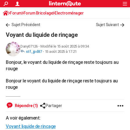
ACTUALITÉS
Forum
Forum Bricolage
Connexion
Electroménager
S'inscrire
Rechercher
Société
Education
Villes
Politique
Faits Divers
Monde
+
SPORT
Sujet Précédent
Sujet Suivant
Football
Cyclisme
Forum
Coupe du monde 2026
Tennis
Rugby
CULTURE
Voyant du liquide de rinçage
TNT
Cinéma
Musique
Programme TV
Streaming
Sorties cinéma
+
FINANCE
Dany07126
-
Modifié le 15 août 2025 à 09:34
stf_jpd87
-
15 août 2025 à 17:21
Impôts
Immobilier
Banque
Crédit
Retraite
Epargne
Risques naturels par ville
Assurance
AUTO
Bonjour, le voyant du liquide de rinçage reste toujours au
Réserver un essai
Berlines
Forum auto
Essais
Citadines
SUV
+
HIGH-TECH
rouge
Meilleur smartphone
Ordinateurs
Guide high-tech
Mobiles
Internet
Jeux vidéo
+
BRICOLAGE
Bonjour le voyant du liquide de rinçage reste toujours au
rouge
Aménagement intérieur
Cuisine
Jardinage
+
Forum
Extérieur
Salle de bains
Rangement
WEEK-END
Escapades
Expositions
Week-end nature
Guides de France
Patrimoine
Musées
+
LIFESTYLE
Répondre (1)
Partager
Bien-être
Mode
+
Art de vivre
Loisirs
Modes de vie
SANTE
A voir également:
Guide de la santé
Médicaments
+
Alimentation
Maladies
Sommeil
VOYAGE
Voyant liquide de rincage