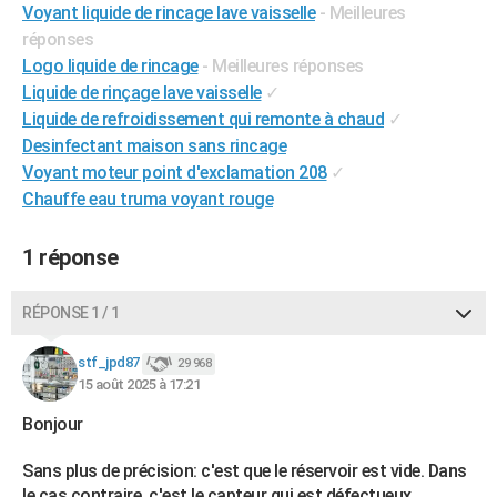
Voyant liquide de rincage lave vaisselle
- Meilleures
City break
Voyage de noces
Climat
Destinations
Voyage nature
Forum
+
PHOTO
réponses
Logo liquide de rincage
- Meilleures réponses
GUIDES D'ACHAT
Liquide de rinçage lave vaisselle
✓
BONS PLANS
Liquide de refroidissement qui remonte à chaud
✓
Desinfectant maison sans rincage
CARTE DE VOEUX
Voyant moteur point d'exclamation 208
✓
Chauffe eau truma voyant rouge
Carte Bonne année
Carte Pâques
Carte de Noël
Carte Saint-Valentin
Carte d'anniversaire
DICTIONNAIRE
Biographies
Expressions
Dictionnaire
Citations
Proverbes
PROGRAMME TV
1 réponse
COPAINS D'AVANT
RÉPONSE 1 / 1
Se connecter
Collèges
Universités
Service militaire
S'inscrire
Lycées
Primaires
Entreprises
Avis de recherche
AVIS DE DÉCÈS
stf_jpd87
29 968
15 août 2025 à 17:21
FORUM
Bonjour
Lifestyle
Sport
Television
Cinema
Bricolage
Culture
Auto
Voyage
Sans plus de précision: c'est que le réservoir est vide. Dans
le cas contraire, c'est le capteur qui est défectueux.