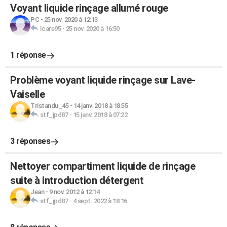
Voyant liquide rinçage allumé rouge
PC
-
25 nov. 2020 à 12:13
Icare95
-
25 nov. 2020 à 16:50
1 réponse
Problème voyant liquide rinçage sur Lave-
Vaiselle
Tristandu_45
-
14 janv. 2018 à 18:55
stf_jpd87
-
15 janv. 2018 à 07:22
3 réponses
Nettoyer compartiment liquide de rinçage
suite à introduction détergent
Jean
-
9 nov. 2012 à 12:14
stf_jpd87
-
4 sept. 2022 à 18:16