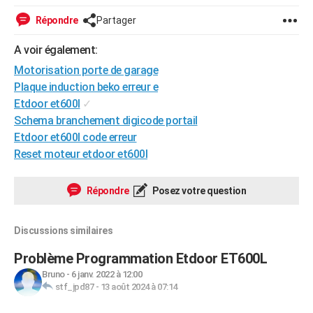
City break
Voyage de noces
Climat
Destinations
Voyage nature
Forum
+
PHOTO
Répondre
Partager
GUIDES D'ACHAT
A voir également:
Motorisation porte de garage
BONS PLANS
Plaque induction beko erreur e
CARTE DE VOEUX
Etdoor et600l
✓
Schema branchement digicode portail
Carte Bonne année
Carte Pâques
Carte de Noël
Carte Saint-Valentin
Carte d'anniversaire
DICTIONNAIRE
Etdoor et600l code erreur
Reset moteur etdoor et600l
Biographies
Expressions
Dictionnaire
Citations
Proverbes
PROGRAMME TV
COPAINS D'AVANT
Répondre
Posez votre question
Se connecter
Collèges
Universités
Service militaire
S'inscrire
Lycées
Primaires
Entreprises
Avis de recherche
AVIS DE DÉCÈS
Discussions similaires
FORUM
Problème Programmation Etdoor ET600L
Lifestyle
Sport
Television
Cinema
Bricolage
Culture
Auto
Voyage
Bruno
-
6 janv. 2022 à 12:00
stf_jpd87
-
13 août 2024 à 07:14