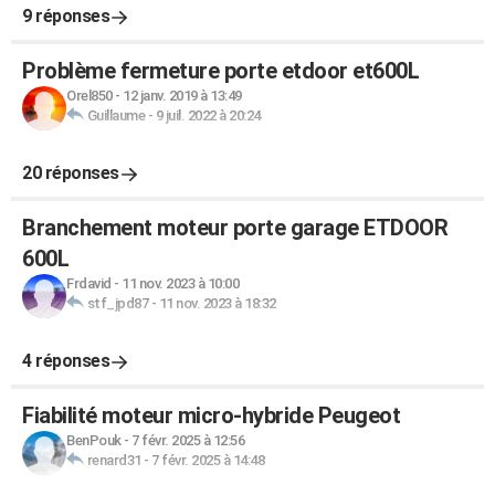
9 réponses
Problème fermeture porte etdoor et600L
Orel850
-
12 janv. 2019 à 13:49
Guillaume
-
9 juil. 2022 à 20:24
20 réponses
Branchement moteur porte garage ETDOOR
600L
Frdavid
-
11 nov. 2023 à 10:00
stf_jpd87
-
11 nov. 2023 à 18:32
4 réponses
Fiabilité moteur micro-hybride Peugeot
BenPouk
-
7 févr. 2025 à 12:56
renard31
-
7 févr. 2025 à 14:48