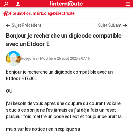
ACTUALITÉS
Forum
Forum Bricolage
Connexion
Electricité
S'inscrire
Rechercher
Société
Education
Villes
Politique
Faits Divers
Monde
+
SPORT
Sujet Précédent
Sujet Suivant
Football
Cyclisme
Forum
Coupe du monde 2026
Tennis
Rugby
CULTURE
Bonjour je recherche un digicode compatible
TNT
Cinéma
Musique
Programme TV
Streaming
Sorties cinéma
+
avec un Etdoor E
FINANCE
Impôts
Immobilier
Banque
Crédit
Retraite
Epargne
Risques naturels par ville
Assurance
AUTO
boygones
-
Modifié le 26 août 2025 à 07:16
Réserver un essai
Berlines
Forum auto
Essais
Citadines
SUV
+
HIGH-TECH
bonjour je recherche un digicode compatible avec un
Meilleur smartphone
Ordinateurs
Guide high-tech
Mobiles
Internet
Jeux vidéo
+
Etdoor ET600L
BRICOLAGE
Aménagement intérieur
Cuisine
Jardinage
+
Forum
Extérieur
Salle de bains
Rangement
OU
WEEK-END
Escapades
Expositions
Week-end nature
Guides de France
Patrimoine
Musées
+
j'ai besoin de vous apres une coupure du courant voici le
LIFESTYLE
soucis ce son je ne l'es jamais eu j'ai déja fais un reset
Bien-être
Mode
+
Art de vivre
Loisirs
Modes de vie
SANTE
plusieur fois mettre un code ect ect et toujour ce bruit la ....
Guide de la santé
Médicaments
+
Alimentation
Maladies
Sommeil
VOYAGE
mais sur les notice rien n'explique sa