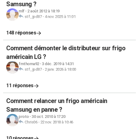
Samsung ?
mlf
-
2 août 2012 à 18:19
stf_jpd87
-
4 nov. 2025 à 11:01
148 réponses
Comment démonter le distributeur sur frigo
américain LG ?
fmthoma92
-
3 déc. 2019 à 14:31
stf_jpd87
-
2 janv. 2026 à 18:00
11 réponses
Comment relancer un frigo américain
Samsung en panne ?
proto
-
30 oct. 2010 à 17:20
Chris06
-
22 nov. 2018 à 10:46
10 réponses