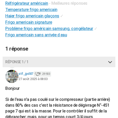
Réfrigérateur américain
- Meilleures réponses
City break
Voyage de noces
Climat
Destinations
Voyage nature
Forum
+
PHOTO
Temperature frigo americain
Haier frigo americain glaçons
✓
GUIDES D'ACHAT
Frigo americain signature
BONS PLANS
Problème frigo américain samsung, congélateur
✓
Frigo americain sans arrivée d eau
CARTE DE VOEUX
Carte Bonne année
Carte Pâques
Carte de Noël
Carte Saint-Valentin
Carte d'anniversaire
1 réponse
DICTIONNAIRE
Biographies
Expressions
Dictionnaire
Citations
Proverbes
PROGRAMME TV
RÉPONSE 1 / 1
COPAINS D'AVANT
stf_jpd87
29 933
27 août 2025 à 08:03
Se connecter
Collèges
Universités
Service militaire
S'inscrire
Lycées
Primaires
Entreprises
Avis de recherche
AVIS DE DÉCÈS
Bonjour
FORUM
Si de l'eau n'a pas coulé sur le compresseur (partie arrière)
Lifestyle
Sport
Television
Cinema
Bricolage
Culture
Auto
Voyage
dans 80% des cas c'est la résistance de dégivrage N°-451
page 7 qui est à la masse. Pour le contrôler il suffit de la
débrancher; mais, pour un temps court 3/4 jours.