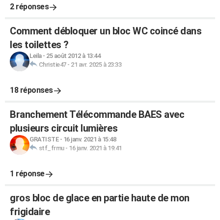
2 réponses
Comment débloquer un bloc WC coincé dans
les toilettes ?
Leila
-
25 août 2012 à 13:44
Christie47
-
21 avr. 2025 à 23:33
18 réponses
Branchement Télécommande BAES avec
plusieurs circuit lumières
GRATISTE
-
16 janv. 2021 à 15:48
stf_frmu
-
16 janv. 2021 à 19:41
1 réponse
gros bloc de glace en partie haute de mon
frigidaire