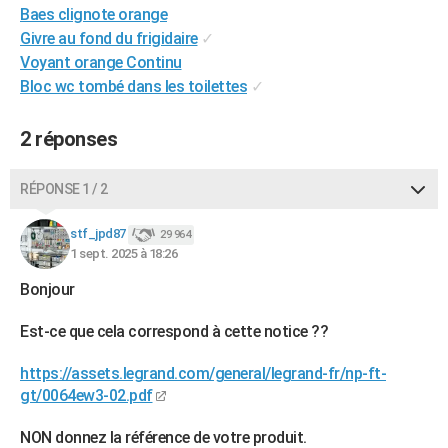
Baes clignote orange
City break
Voyage de noces
Climat
Destinations
Voyage nature
Forum
+
PHOTO
Givre au fond du frigidaire
✓
Voyant orange Continu
GUIDES D'ACHAT
Bloc wc tombé dans les toilettes
✓
BONS PLANS
2 réponses
CARTE DE VOEUX
Carte Bonne année
Carte Pâques
Carte de Noël
Carte Saint-Valentin
Carte d'anniversaire
DICTIONNAIRE
RÉPONSE 1 / 2
Biographies
Expressions
Dictionnaire
Citations
Proverbes
PROGRAMME TV
stf_jpd87
29 964
1 sept. 2025 à 18:26
COPAINS D'AVANT
Bonjour
Se connecter
Collèges
Universités
Service militaire
S'inscrire
Lycées
Primaires
Entreprises
Avis de recherche
AVIS DE DÉCÈS
Est-ce que cela correspond à cette notice ??
FORUM
https://assets.legrand.com/general/legrand-fr/np-ft-
Lifestyle
Sport
Television
Cinema
Bricolage
Culture
Auto
Voyage
gt/0064ew3-02.pdf
NON donnez la référence de votre produit.