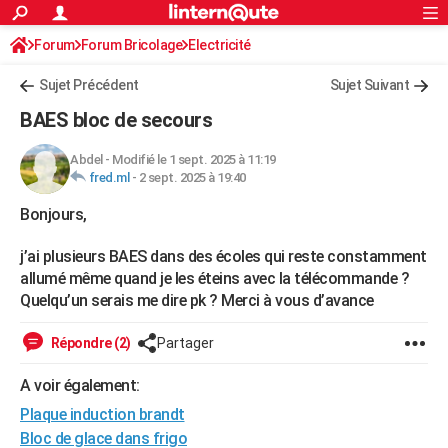
ACTUALITÉS
Forum
Forum Bricolage
Connexion
Electricité
S'inscrire
Rechercher
Société
Education
Villes
Politique
Faits Divers
Monde
+
SPORT
Sujet Précédent
Sujet Suivant
Football
Cyclisme
Forum
Coupe du monde 2026
Tennis
Rugby
CULTURE
BAES bloc de secours
TNT
Cinéma
Musique
Programme TV
Streaming
Sorties cinéma
+
FINANCE
Abdel
-
Modifié le 1 sept. 2025 à 11:19
fred.ml
-
2 sept. 2025 à 19:40
Impôts
Immobilier
Banque
Crédit
Retraite
Epargne
Risques naturels par ville
Assurance
AUTO
Bonjours,
Réserver un essai
Berlines
Forum auto
Essais
Citadines
SUV
+
HIGH-TECH
j’ai plusieurs BAES dans des écoles qui reste constamment
Meilleur smartphone
Ordinateurs
Guide high-tech
Mobiles
Internet
Jeux vidéo
+
BRICOLAGE
allumé même quand je les éteins avec la télécommande ?
Quelqu’un serais me dire pk ? Merci à vous d’avance
Aménagement intérieur
Cuisine
Jardinage
+
Forum
Extérieur
Salle de bains
Rangement
WEEK-END
Répondre (2)
Partager
Escapades
Expositions
Week-end nature
Guides de France
Patrimoine
Musées
+
LIFESTYLE
A voir également:
Bien-être
Mode
+
Art de vivre
Loisirs
Modes de vie
SANTE
Plaque induction brandt
Guide de la santé
Médicaments
+
Alimentation
Maladies
Sommeil
VOYAGE
Bloc de glace dans frigo