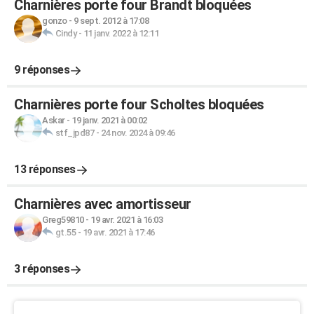
Charnières porte four Brandt bloquées
gonzo
-
9 sept. 2012 à 17:08
Cindy
-
11 janv. 2022 à 12:11
9 réponses
Charnières porte four Scholtes bloquées
Askar
-
19 janv. 2021 à 00:02
stf_jpd87
-
24 nov. 2024 à 09:46
13 réponses
Charnières avec amortisseur
Greg59810
-
19 avr. 2021 à 16:03
gt.55
-
19 avr. 2021 à 17:46
3 réponses