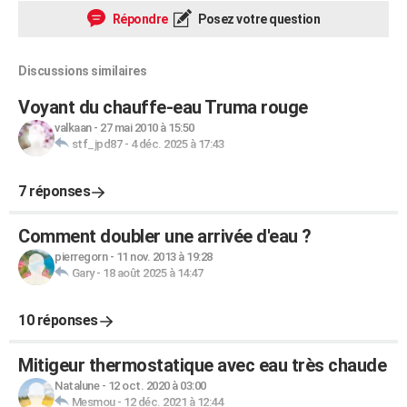
Répondre
Posez votre question
Discussions similaires
Voyant du chauffe-eau Truma rouge
valkaan
-
27 mai 2010 à 15:50
stf_jpd87
-
4 déc. 2025 à 17:43
7 réponses
Comment doubler une arrivée d'eau ?
pierregorn
-
11 nov. 2013 à 19:28
Gary
-
18 août 2025 à 14:47
10 réponses
Mitigeur thermostatique avec eau très chaude
Natalune
-
12 oct. 2020 à 03:00
Mesmou
-
12 déc. 2021 à 12:44