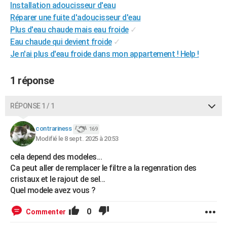
Installation adoucisseur d'eau
City break
Voyage de noces
Climat
Destinations
Voyage nature
Forum
+
PHOTO
Réparer une fuite d'adoucisseur d'eau
Plus d'eau chaude mais eau froide
✓
GUIDES D'ACHAT
Eau chaude qui devient froide
✓
BONS PLANS
Je n'ai plus d'eau froide dans mon appartement ! Help !
CARTE DE VOEUX
1 réponse
Carte Bonne année
Carte Pâques
Carte de Noël
Carte Saint-Valentin
Carte d'anniversaire
DICTIONNAIRE
RÉPONSE 1 / 1
Biographies
Expressions
Dictionnaire
Citations
Proverbes
PROGRAMME TV
contrariness
169
COPAINS D'AVANT
Modifié le 8 sept. 2025 à 20:53
Se connecter
Collèges
Universités
Service militaire
S'inscrire
Lycées
Primaires
Entreprises
Avis de recherche
AVIS DE DÉCÈS
cela depend des modeles...
Ca peut aller de remplacer le filtre a la regenration des
FORUM
cristaux et le rajout de sel...
Quel modele avez vous ?
Lifestyle
Sport
Television
Cinema
Bricolage
Culture
Auto
Voyage
0
Commenter