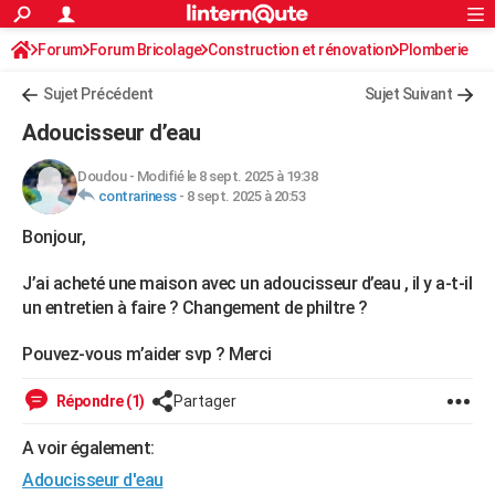
ACTUALITÉS
Forum
Forum Bricolage
Connexion
Construction et rénovation
S'inscrire
Plomberie
Rechercher
Société
Education
Villes
Politique
Faits Divers
Monde
+
SPORT
Sujet Précédent
Sujet Suivant
Football
Cyclisme
Forum
Coupe du monde 2026
Tennis
Rugby
CULTURE
Adoucisseur d’eau
TNT
Cinéma
Musique
Programme TV
Streaming
Sorties cinéma
+
FINANCE
Doudou
-
Modifié le 8 sept. 2025 à 19:38
contrariness
-
8 sept. 2025 à 20:53
Impôts
Immobilier
Banque
Crédit
Retraite
Epargne
Risques naturels par ville
Assurance
AUTO
Bonjour,
Réserver un essai
Berlines
Forum auto
Essais
Citadines
SUV
+
HIGH-TECH
J’ai acheté une maison avec un adoucisseur d’eau , il y a-t-il
Meilleur smartphone
Ordinateurs
Guide high-tech
Mobiles
Internet
Jeux vidéo
+
BRICOLAGE
un entretien à faire ? Changement de philtre ?
Aménagement intérieur
Cuisine
Jardinage
+
Forum
Extérieur
Salle de bains
Rangement
WEEK-END
Pouvez-vous m’aider svp ? Merci
Escapades
Expositions
Week-end nature
Guides de France
Patrimoine
Musées
+
LIFESTYLE
Répondre (1)
Partager
Bien-être
Mode
+
Art de vivre
Loisirs
Modes de vie
SANTE
A voir également:
Guide de la santé
Médicaments
+
Alimentation
Maladies
Sommeil
VOYAGE
Adoucisseur d'eau