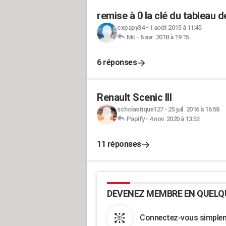
remise à 0 la clé du tableau d
cxpapy34
-
1 août 2015 à 11:45
Mc
-
6 avr. 2018 à 19:15
6 réponses
Renault Scenic III
scholastique127
-
25 juil. 2016 à 16:58
Papify
-
4 nov. 2020 à 13:53
11 réponses
DEVENEZ MEMBRE EN QUELQ
Connectez-vous simpleme