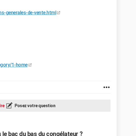
ns-generales-de-vente.html
tegory/1-home
re
Posez votre question
 le bac du bas du congélateur ?