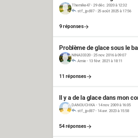
Themike47
-
29 déc. 2020 à 12:32
stf_jpd87
-
25 août 2025 à 17:56
9 réponses
Problème de glace sous le ba
NINA33320
-
25 nov. 2016 à 09:07
Amie
-
13 févr. 2021 à 18:11
11 réponses
Il y a de la glace dans mon c
DANOUCHKA
-
14 nov. 2009 à 16:05
stf_jpd87
-
14 avr. 2023 à 15:58
54 réponses