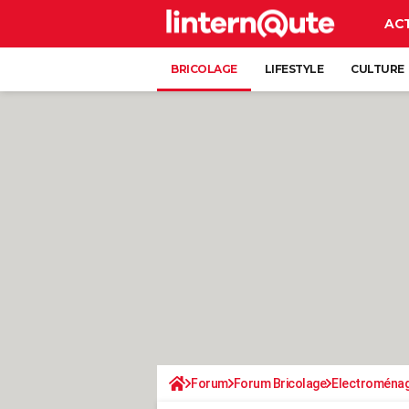
AC
BRICOLAGE
LIFESTYLE
CULTURE
Forum
Forum Bricolage
Electroména