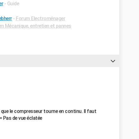
er
- Guide
ebherr
-
Forum Electroménager
m Mécanique, entretien et pannes
e que le compresseur tourne en continu. Il faut
= Pas de vue éclatée