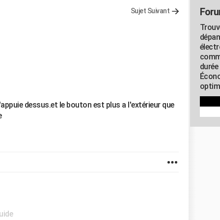
Foru
Sujet Suivant
Trouv
dépan
élect
commu
durée
Écono
optimi
'appuie dessus.et le bouton est plus a l'extérieur que
e
uide