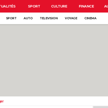
TUALITÉS
SPORT
CULTURE
FINANCE
A
SPORT
AUTO
TELEVISION
VOYAGE
CINEMA
ger