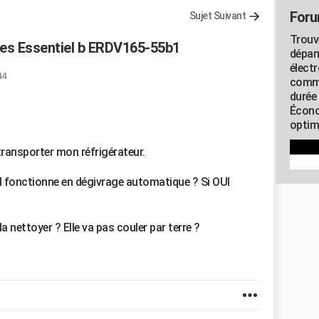
Foru
Sujet Suivant
Trouv
tes Essentiel b ERDV165-55b1
dépan
élect
44
commu
durée
Écono
optimi
transporter mon réfrigérateur.
 il fonctionne en dégivrage automatique ? Si OUI
a nettoyer ? Elle va pas couler par terre ?