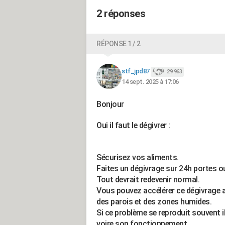
2 réponses
RÉPONSE 1 / 2
stf_jpd87
29 963
14 sept. 2025 à 17:06
Bonjour
Oui il faut le dégivrer :
Sécurisez vos aliments.
Faites un dégivrage sur 24h portes o
Tout devrait redevenir normal.
Vous pouvez accélérer ce dégivrage a
des parois et des zones humides.
Si ce problème se reproduit souvent i
voire son fonctionnement.