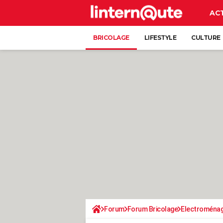
AC
BRICOLAGE
LIFESTYLE
CULTURE
Forum
Forum Bricolage
Electroména