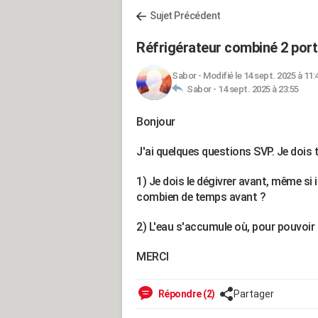
Sujet Précédent
Réfrigérateur combiné 2 por
Sabor
-
Modifié le 14 sept. 2025 à 11:
Sabor -
14 sept. 2025 à 23:55
Bonjour
J'ai quelques questions SVP. Je dois 
1) Je dois le dégivrer avant, même si
combien de temps avant ?
2) L'eau s'accumule où, pour pouvoir l
MERCI
Répondre (2)
Partager