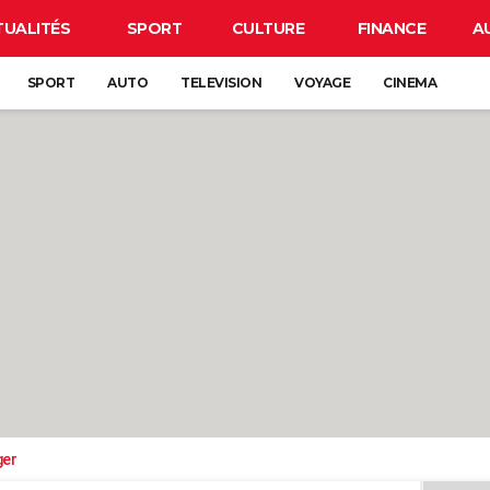
TUALITÉS
SPORT
CULTURE
FINANCE
A
SPORT
AUTO
TELEVISION
VOYAGE
CINEMA
ger