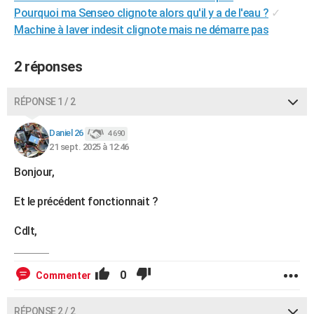
Pourquoi ma Senseo clignote alors qu'il y a de l'eau ?
✓
City break
Voyage de noces
Climat
Destinations
Voyage nature
Forum
+
PHOTO
Machine à laver indesit clignote mais ne démarre pas
GUIDES D'ACHAT
2 réponses
BONS PLANS
CARTE DE VOEUX
RÉPONSE 1 / 2
Carte Bonne année
Carte Pâques
Carte de Noël
Carte Saint-Valentin
Carte d'anniversaire
DICTIONNAIRE
Daniel 26
4 690
21 sept. 2025 à 12:46
Biographies
Expressions
Dictionnaire
Citations
Proverbes
PROGRAMME TV
Bonjour,
COPAINS D'AVANT
Et le précédent fonctionnait ?
Se connecter
Collèges
Universités
Service militaire
S'inscrire
Lycées
Primaires
Entreprises
Avis de recherche
AVIS DE DÉCÈS
Cdlt,
FORUM
Lifestyle
Sport
Television
Cinema
Bricolage
Culture
Auto
Voyage
0
Commenter
RÉPONSE 2 / 2