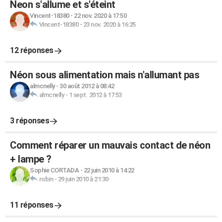
Neon s'allume et s'éteint
Vincent-18380
-
22 nov. 2020 à 17:50
Vincent-18380
-
23 nov. 2020 à 16:25
12 réponses
Néon sous alimentation mais n'allumant pas
almcnelly
-
30 août 2012 à 08:42
almcnelly
-
1 sept. 2012 à 17:53
3 réponses
Comment réparer un mauvais contact de néon
+ lampe ?
Sophie CORTADA
-
22 juin 2010 à 14:22
robin
-
29 juin 2010 à 21:30
11 réponses