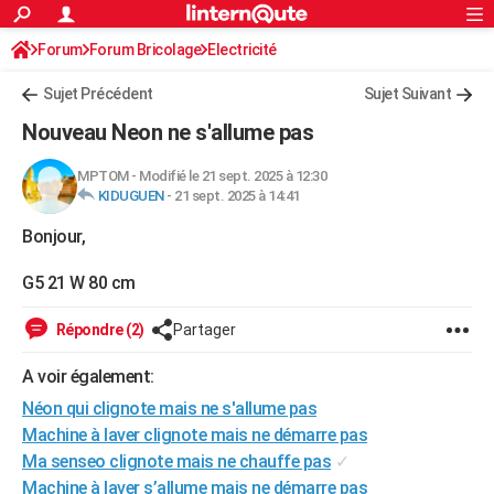
ACTUALITÉS
Forum
Forum Bricolage
Connexion
Electricité
S'inscrire
Rechercher
Société
Education
Villes
Politique
Faits Divers
Monde
+
SPORT
Sujet Précédent
Sujet Suivant
Football
Cyclisme
Forum
Coupe du monde 2026
Tennis
Rugby
CULTURE
Nouveau Neon ne s'allume pas
TNT
Cinéma
Musique
Programme TV
Streaming
Sorties cinéma
+
FINANCE
MPTOM
-
Modifié le 21 sept. 2025 à 12:30
KIDUGUEN
-
21 sept. 2025 à 14:41
Impôts
Immobilier
Banque
Crédit
Retraite
Epargne
Risques naturels par ville
Assurance
AUTO
Bonjour,
Réserver un essai
Berlines
Forum auto
Essais
Citadines
SUV
+
HIGH-TECH
G5 21 W 80 cm
Meilleur smartphone
Ordinateurs
Guide high-tech
Mobiles
Internet
Jeux vidéo
+
BRICOLAGE
Répondre (2)
Partager
Aménagement intérieur
Cuisine
Jardinage
+
Forum
Extérieur
Salle de bains
Rangement
WEEK-END
A voir également:
Escapades
Expositions
Week-end nature
Guides de France
Patrimoine
Musées
+
LIFESTYLE
Néon qui clignote mais ne s'allume pas
Bien-être
Mode
+
Art de vivre
Loisirs
Modes de vie
SANTE
Machine à laver clignote mais ne démarre pas
Ma senseo clignote mais ne chauffe pas
✓
Guide de la santé
Médicaments
+
Alimentation
Maladies
Sommeil
VOYAGE
Machine à laver s’allume mais ne démarre pas