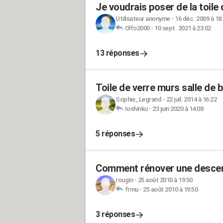
Je voudrais poser de la toile
Utilisateur anonyme
-
16 déc. 2009 à 18
Olfo2000
-
10 sept. 2021 à 23:02
13 réponses
Toile de verre murs salle de b
Sophie_Legrand
-
22 juil. 2014 à 16:22
Ioshinku
-
23 juin 2020 à 14:08
5 réponses
Comment rénover une descen
rougin
-
25 août 2010 à 19:50
frmu
-
25 août 2010 à 19:50
3 réponses