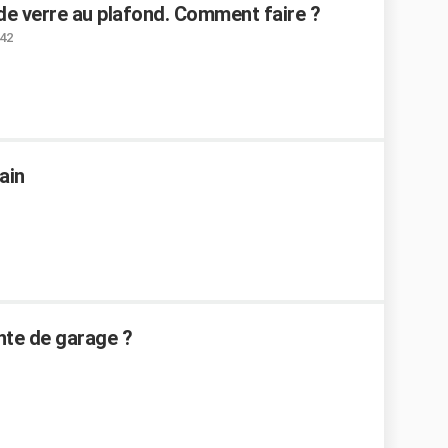
 de verre au plafond. Comment faire ?
:42
ain
te de garage ?