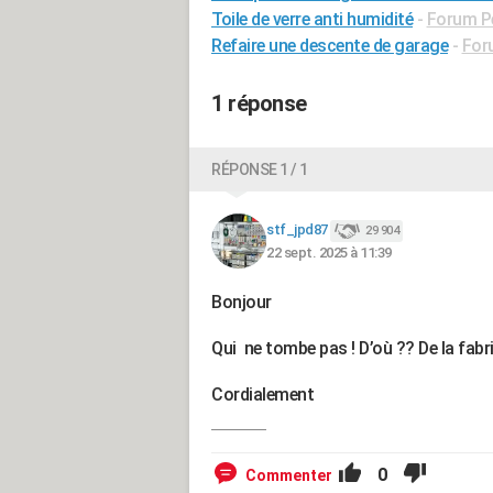
Toile de verre anti humidité
-
Forum P
Refaire une descente de garage
-
For
1 réponse
RÉPONSE 1 / 1
stf_jpd87
29 904
22 sept. 2025 à 11:39
Bonjour
Qui ne tombe pas ! D’où ?? De la fabr
Cordialement
0
Commenter