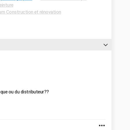
einture
um Construction et rénovation
ique ou du distributeur??