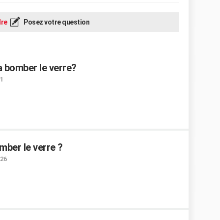
re
Posez votre question
a bomber le verre?
11
mber le verre ?
:26