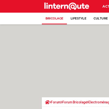
AC
BRICOLAGE
LIFESTYLE
CULTURE
Forum
Forum Bricolage
Electroména