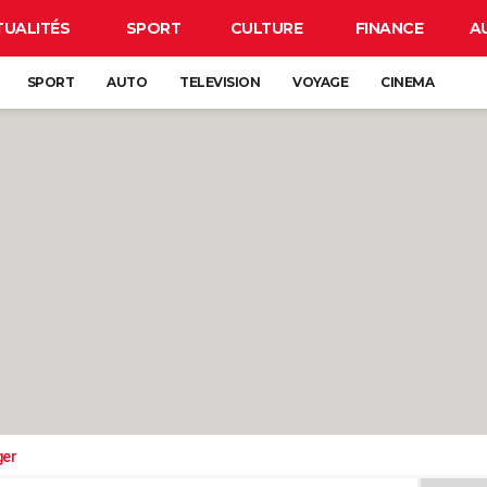
TUALITÉS
SPORT
CULTURE
FINANCE
A
SPORT
AUTO
TELEVISION
VOYAGE
CINEMA
ger