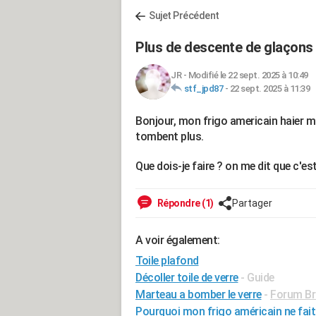
Sujet Précédent
Plus de descente de glaçons 
JR
-
Modifié le 22 sept. 2025 à 10:49
stf_jpd87
-
22 sept. 2025 à 11:39
Bonjour, mon frigo americain haier m
tombent plus.
Que dois-je faire ? on me dit que c'es
Répondre (1)
Partager
A voir également:
Toile plafond
Décoller toile de verre
- Guide
Marteau a bomber le verre
-
Forum Bri
Pourquoi mon frigo américain ne fait