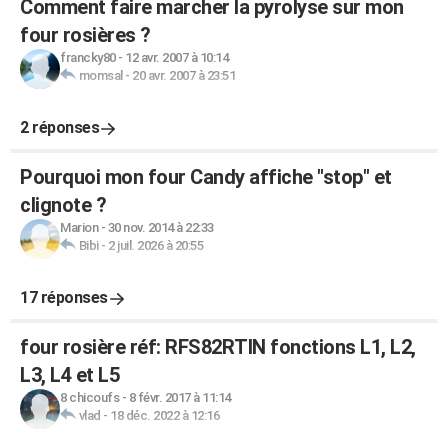
Comment faire marcher la pyrolyse sur mon
four rosières ?
francky80
-
12 avr. 2007 à 10:14
momsal
-
20 avr. 2007 à 23:51
2 réponses
Pourquoi mon four Candy affiche "stop" et
clignote ?
Marion
-
30 nov. 2014 à 22:33
Bibi
-
2 juil. 2026 à 20:55
17 réponses
four rosière réf: RFS82RTIN fonctions L1, L2,
L3, L4 et L5
8 chicoufs
-
8 févr. 2017 à 11:14
vlad
-
18 déc. 2022 à 12:16