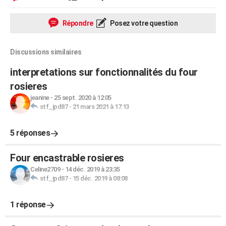
Répondre
Posez votre question
Discussions similaires
interpretations sur fonctionnalités du four
rosieres
jeanine
-
25 sept. 2020 à 12:05
stf_jpd87
-
21 mars 2021 à 17:13
5 réponses
Four encastrable rosieres
Celine2709
-
14 déc. 2019 à 23:35
stf_jpd87
-
15 déc. 2019 à 08:08
1 réponse