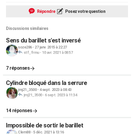
Répondre
Posez votre question
Discussions similaires
Sens du barillet s'est inversé
soze286
-
27 janv. 2015 à 22:27
stf_frmu
-
10 avr. 2021 à 08:57
7 réponses
Cylindre bloqué dans la serrure
jmj21_3500
-
4 sept. 2023 à 08:43
jmj21_3500
-
6 sept. 2023 à 11:34
14 réponses
Impossible de sortir le barillet
Clem88
-
5 déc. 2021 à 13:16