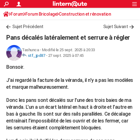
ACTUALITÉS
Forum
Forum Bricolage
Connexion
Construction et rénovation
S'inscrire
Rechercher
Société
Education
Villes
Politique
Faits Divers
Monde
+
SPORT
Charpente, toiture, combles
Sujet Précédent
Sujet Suivant
Football
Cyclisme
Forum
Coupe du monde 2026
Tennis
Rugby
CULTURE
Pans décalés latéralement et serrure à régler
TNT
Cinéma
Musique
Programme TV
Streaming
Sorties cinéma
+
FINANCE
Tashunca
-
Modifié le 25 sept. 2025 à 20:33
stf_jpd87
-
27 sept. 2025 à 07:45
Impôts
Immobilier
Banque
Crédit
Retraite
Epargne
Risques naturels par ville
Assurance
AUTO
Bonsoir.
Réserver un essai
Berlines
Forum auto
Essais
Citadines
SUV
+
HIGH-TECH
J'ai regardé la facture de la véranda, il n'y a pas les modèles
Meilleur smartphone
Ordinateurs
Guide high-tech
Mobiles
Internet
Jeux vidéo
+
BRICOLAGE
et marque malheureusement.
Aménagement intérieur
Cuisine
Jardinage
+
Forum
Extérieur
Salle de bains
Rangement
WEEK-END
Donc les pans sont décalés sur l'une des trois baies de ma
véranda. L'un a un écart latéral en haut à droite et l'autre en
Escapades
Expositions
Week-end nature
Guides de France
Patrimoine
Musées
+
LIFESTYLE
bas à gauche. Ils sont sur des rails parallèles. Ce décalage
entraînait l'impossibilité de les ouvrir et de les fermer, car
Bien-être
Mode
+
Art de vivre
Loisirs
Modes de vie
SANTE
les serrures étaient complètement bloquées.
Guide de la santé
Médicaments
+
Alimentation
Maladies
Sommeil
VOYAGE