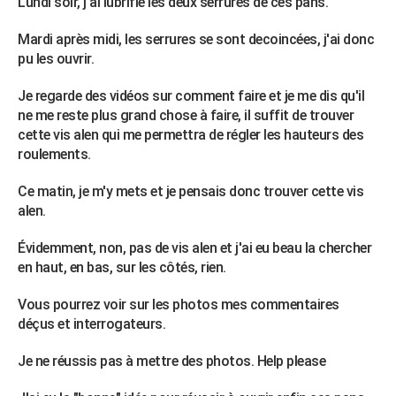
Lundi soir, j'ai lubrifié les deux serrures de ces pans.
City break
Voyage de noces
Climat
Destinations
Voyage nature
Forum
+
PHOTO
Mardi après midi, les serrures se sont decoincées, j'ai donc
GUIDES D'ACHAT
pu les ouvrir.
BONS PLANS
Je regarde des vidéos sur comment faire et je me dis qu'il
ne me reste plus grand chose à faire, il suffit de trouver
CARTE DE VOEUX
cette vis alen qui me permettra de régler les hauteurs des
roulements.
Carte Bonne année
Carte Pâques
Carte de Noël
Carte Saint-Valentin
Carte d'anniversaire
DICTIONNAIRE
Ce matin, je m'y mets et je pensais donc trouver cette vis
Biographies
Expressions
Dictionnaire
Citations
Proverbes
PROGRAMME TV
alen.
COPAINS D'AVANT
Évidemment, non, pas de vis alen et j'ai eu beau la chercher
en haut, en bas, sur les côtés, rien.
Se connecter
Collèges
Universités
Service militaire
S'inscrire
Lycées
Primaires
Entreprises
Avis de recherche
AVIS DE DÉCÈS
Vous pourrez voir sur les photos mes commentaires
FORUM
déçus et interrogateurs.
Lifestyle
Sport
Television
Cinema
Bricolage
Culture
Auto
Voyage
Je ne réussis pas à mettre des photos. Help please