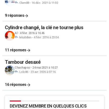
Clem88
-
16 déc. 2021 à 11:02
9 réponses
Cylindre changé, la clé ne tourne plus
Al
-
4 févr. 2016 à 16:46
lekabilien
-
4 févr. 2016 à 23:04
11 réponses
Tambour desaxé
Chachapso
-
24 mai 2021 à 10:27
Lolo86
-
23 avr. 2026 à 07:16
16 réponses
DEVENEZ MEMBRE EN QUELQUES CLICS