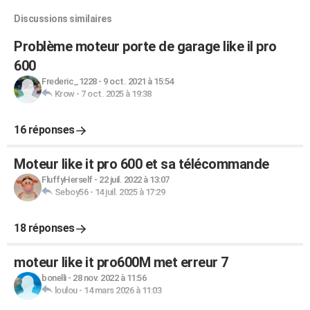
Discussions similaires
Problème moteur porte de garage like il pro
600
Frederic_1228
-
9 oct. 2021 à 15:54
Krow
-
7 oct. 2025 à 19:38
16 réponses
Moteur like it pro 600 et sa télécommande
FluffyHerself
-
22 juil. 2022 à 13:07
Seboy56
-
14 juil. 2025 à 17:29
18 réponses
moteur like it pro600M met erreur 7
bonelli
-
28 nov. 2022 à 11:56
loulou
-
14 mars 2026 à 11:03