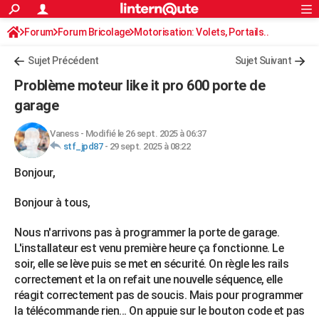
ACTUALITÉS
Forum
Forum Bricolage
Connexion
Motorisation: Volets, Portails..
S'inscrire
Rechercher
Société
Education
Villes
Politique
Faits Divers
Monde
+
SPORT
Sujet Précédent
Sujet Suivant
Football
Cyclisme
Forum
Coupe du monde 2026
Tennis
Rugby
CULTURE
Problème moteur like it pro 600 porte de
TNT
Cinéma
Musique
Programme TV
Streaming
Sorties cinéma
+
garage
FINANCE
Impôts
Immobilier
Banque
Crédit
Retraite
Epargne
Risques naturels par ville
Assurance
AUTO
Vaness
-
Modifié le 26 sept. 2025 à 06:37
stf_jpd87
-
29 sept. 2025 à 08:22
Réserver un essai
Berlines
Forum auto
Essais
Citadines
SUV
+
HIGH-TECH
Bonjour,
Meilleur smartphone
Ordinateurs
Guide high-tech
Mobiles
Internet
Jeux vidéo
+
BRICOLAGE
Bonjour à tous,
Aménagement intérieur
Cuisine
Jardinage
+
Forum
Extérieur
Salle de bains
Rangement
WEEK-END
Nous n'arrivons pas à programmer la porte de garage.
Escapades
Expositions
Week-end nature
Guides de France
Patrimoine
Musées
+
L'installateur est venu première heure ça fonctionne. Le
LIFESTYLE
soir, elle se lève puis se met en sécurité. On règle les rails
Bien-être
Mode
+
Art de vivre
Loisirs
Modes de vie
SANTE
correctement et la on refait une nouvelle séquence, elle
réagit correctement pas de soucis. Mais pour programmer
Guide de la santé
Médicaments
+
Alimentation
Maladies
Sommeil
VOYAGE
la télécommande rien... On appuie sur le bouton code et pas