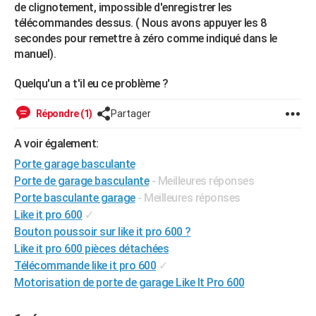
de clignotement, impossible d'enregistrer les
City break
Voyage de noces
Climat
Destinations
Voyage nature
Forum
+
PHOTO
télécommandes dessus. ( Nous avons appuyer les 8
secondes pour remettre à zéro comme indiqué dans le
GUIDES D'ACHAT
manuel).
BONS PLANS
Quelqu'un a t'il eu ce problème ?
CARTE DE VOEUX
Répondre (1)
Partager
Carte Bonne année
Carte Pâques
Carte de Noël
Carte Saint-Valentin
Carte d'anniversaire
DICTIONNAIRE
A voir également:
Biographies
Expressions
Dictionnaire
Citations
Proverbes
PROGRAMME TV
Porte garage basculante
Porte de garage basculante
- Meilleures réponses
COPAINS D'AVANT
Porte basculante garage
- Meilleures réponses
Se connecter
Collèges
Universités
Service militaire
S'inscrire
Lycées
Primaires
Entreprises
Avis de recherche
Like it pro 600
✓
AVIS DE DÉCÈS
Bouton poussoir sur like it pro 600 ?
FORUM
Like it pro 600 pièces détachées
Télécommande like it pro 600
✓
Lifestyle
Sport
Television
Cinema
Bricolage
Culture
Auto
Voyage
Motorisation de porte de garage Like It Pro 600