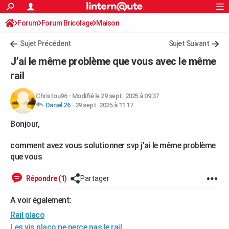
ACTUALITÉS
Forum
Forum Bricolage
Connexion
Maison
S'inscrire
Rechercher
Société
Education
Villes
Politique
Faits Divers
Monde
+
SPORT
Sujet Précédent
Sujet Suivant
Football
Cyclisme
Forum
Coupe du monde 2026
Tennis
Rugby
CULTURE
J’ai le même problème que vous avec le même
TNT
Cinéma
Musique
Programme TV
Streaming
Sorties cinéma
+
rail
FINANCE
Impôts
Immobilier
Banque
Crédit
Retraite
Epargne
Risques naturels par ville
Assurance
AUTO
Christou96
-
Modifié le 29 sept. 2025 à 09:37
Daniel 26
-
29 sept. 2025 à 11:17
Réserver un essai
Berlines
Forum auto
Essais
Citadines
SUV
+
HIGH-TECH
Bonjour,
Meilleur smartphone
Ordinateurs
Guide high-tech
Mobiles
Internet
Jeux vidéo
+
BRICOLAGE
comment avez vous solutionner svp j’ai le même problème
Aménagement intérieur
Cuisine
Jardinage
+
Forum
Extérieur
Salle de bains
Rangement
que vous
WEEK-END
Escapades
Expositions
Week-end nature
Guides de France
Patrimoine
Musées
+
Répondre (1)
Partager
LIFESTYLE
Bien-être
Mode
+
Art de vivre
Loisirs
Modes de vie
A voir également:
SANTE
Rail placo
Guide de la santé
Médicaments
+
Alimentation
Maladies
Sommeil
VOYAGE
Les vis placo ne perce pas le rail