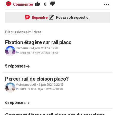
0
Commenter
Répondre
Posez votre question
Discussions similaires
Fixation étagère sur rail placo
Caroarm
-
24 janv. 2017 à 09:42
Malrox
-
6 nov. 2025 à 15:44
5 réponses
Percer rail de cloison placo?
Moimemedu63
-
3 juin 2024 à 22:15
KIDUGUEN
-
8 juin 2024 à 18:29
6 réponses