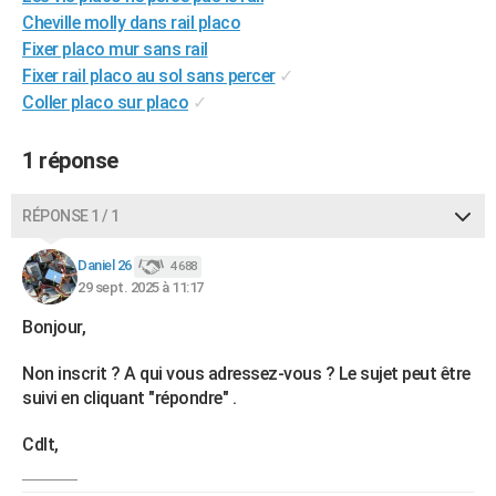
Cheville molly dans rail placo
City break
Voyage de noces
Climat
Destinations
Voyage nature
Forum
+
PHOTO
Fixer placo mur sans rail
GUIDES D'ACHAT
Fixer rail placo au sol sans percer
✓
Coller placo sur placo
✓
BONS PLANS
1 réponse
CARTE DE VOEUX
Carte Bonne année
Carte Pâques
Carte de Noël
Carte Saint-Valentin
Carte d'anniversaire
DICTIONNAIRE
RÉPONSE 1 / 1
Biographies
Expressions
Dictionnaire
Citations
Proverbes
PROGRAMME TV
Daniel 26
4 688
29 sept. 2025 à 11:17
COPAINS D'AVANT
Bonjour,
Se connecter
Collèges
Universités
Service militaire
S'inscrire
Lycées
Primaires
Entreprises
Avis de recherche
AVIS DE DÉCÈS
Non inscrit ? A qui vous adressez-vous ? Le sujet peut être
FORUM
suivi en cliquant "répondre" .
Lifestyle
Sport
Television
Cinema
Bricolage
Culture
Auto
Voyage
Cdlt,