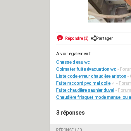
Répondre (3)
Partager
A voir également:
Chasse d eau wc
Colmater fuite évacuation wc
-
Foru
Liste code erreur chaudière ariston
-
Fuite raccord pvc mal colle
✓
-
Forum
Fuite chaudière saunier duval
-
Forum
Chaudière frisquet mode manuel ou 
3 réponses
RÉPONSE 1 / 3