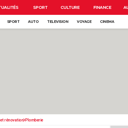
TUALITÉS
SPORT
CULTURE
FINANCE
A
SPORT
AUTO
TELEVISION
VOYAGE
CINEMA
et rénovation
Plomberie