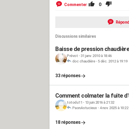
0
Commenter
Répond
Discussions similaires
Baisse de pression chaudière a
Prévot
-
31 janv. 2010 à 18:46
doc chaudière
-
5 déc. 2012 à 19:19
33 réponses
Comment colmater la fuite d'
totodu11
-
13 juin 2016 à 21:32
PaonAstucieux
-
4 nov. 2025 à 10:22
18 réponses