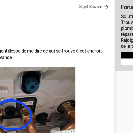
Foru
Sujet Suivant
Solut
Trouv
plomb
répar
Rejoi
de la 
gentillesse de me dire ce qui se trouve à cet endroit
avance