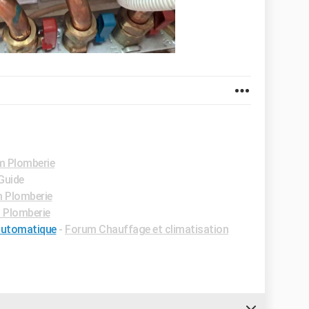
m Plomberie
 Guide
 Plomberie
 Plomberie
automatique
-
Forum Chauffage et climatisation