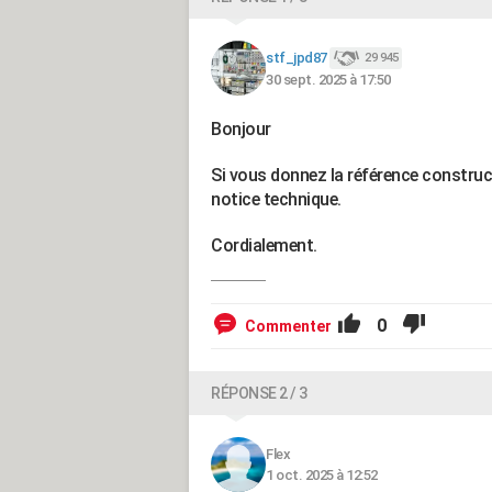
stf_jpd87
29 945
30 sept. 2025 à 17:50
Bonjour
Si vous donnez la référence construc
notice technique.
Cordialement.
0
Commenter
RÉPONSE 2 / 3
Flex
1 oct. 2025 à 12:52