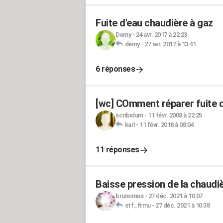
Fuite d'eau chaudière à gaz
Demy
-
24 avr. 2017 à 22:23
demy
-
27 avr. 2017 à 13:41
6 réponses
[wc] COmment réparer fuite du
scribidum
-
11 févr. 2008 à 22:25
karl
-
11 févr. 2018 à 08:04
11 réponses
Baisse pression de la chaudiè
brunomus
-
27 déc. 2021 à 10:07
stf_frmu
-
27 déc. 2021 à 10:38