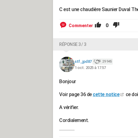
C est une chaudière Saunier Duval T
0
Commenter
RÉPONSE 3 / 3
stf_jpd87
29 945
1 oct. 2025 à 17:57
Bonjour
Voir page 36 de
cette notice
ce doi
A vérifier.
Cordialement.