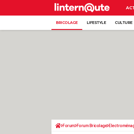
AC
BRICOLAGE
LIFESTYLE
CULTURE
Forum
Forum Bricolage
Electroména