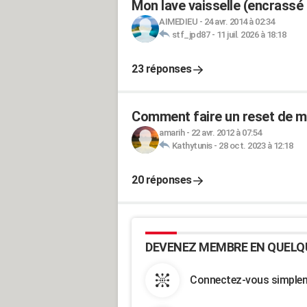
Mon lave vaisselle (encrassé 
AIMEDIEU
-
24 avr. 2014 à 02:34
stf_jpd87
-
11 juil. 2026 à 18:18
23 réponses
Comment faire un reset de mo
amarih
-
22 avr. 2012 à 07:54
Kathytunis
-
28 oct. 2023 à 12:18
20 réponses
DEVENEZ MEMBRE EN QUELQ
Connectez-vous simpleme