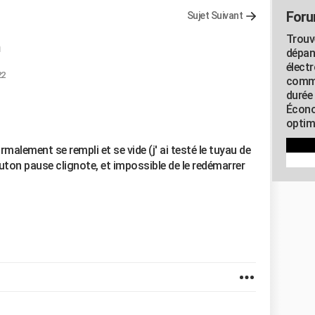
Foru
Sujet Suivant
Trouv
dépan
élect
22
commu
durée
Écono
optimi
malement se rempli et se vide (j' ai testé le tuyau de
uton pause clignote, et impossible de le redémarrer