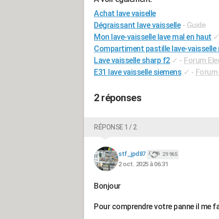
Achat lave vaiselle
Dégraissant lave vaisselle
- Guide
Mon lave-vaisselle lave mal en haut
Compartiment pastille lave-vaisselle 
Lave vaisselle sharp f2
✓
-
Forum Ele
E31 lave vaisselle siemens
✓
-
Forum 
2 réponses
RÉPONSE 1 / 2
stf_jpd87
29 965
2 oct. 2025 à 06:31
Bonjour
Pour comprendre votre panne il me fa