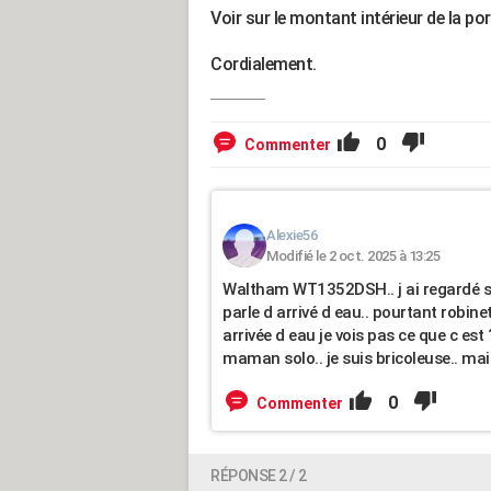
Voir sur le montant intérieur de la po
Cordialement.
0
Commenter
Alexie56
Modifié le 2 oct. 2025 à 13:25
Waltham WT1352DSH.. j ai regardé sur
parle d arrivé d eau.. pourtant robinet 
arrivée d eau je vois pas ce que c est
maman solo.. je suis bricoleuse.. mais
0
Commenter
RÉPONSE 2 / 2