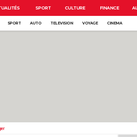
TUALITÉS
SPORT
CULTURE
FINANCE
A
SPORT
AUTO
TELEVISION
VOYAGE
CINEMA
ger