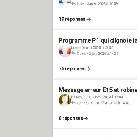
Urve
-
4 nov. 2025 à 10:09
19 réponses
Programme P1 qui clignote la
Lolo
-
16 mai 2018 à 22:34
Coco
-
2 juil. 2026 à 14:29
76 réponses
Message erreur E15 et robinet
DOM40130
-
9 nov. 2019 à 17:04
Dan35230
-
10 févr. 2023 à 14:49
8 réponses