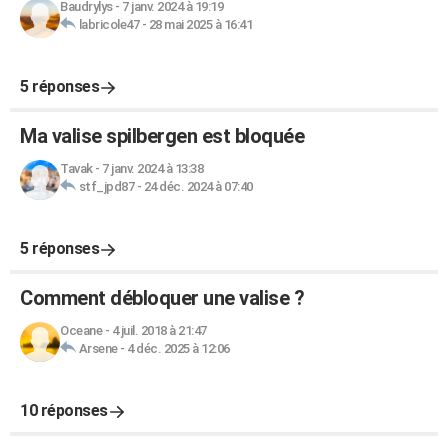
Baudrylys
-
7 janv. 2024 à 19:19
labricole47
-
28 mai 2025 à 16:41
5 réponses
Ma valise spilbergen est bloquée
Tavak
-
7 janv. 2024 à 13:38
stf_jpd87
-
24 déc. 2024 à 07:40
5 réponses
Comment débloquer une valise ?
Oceane
-
4 juil. 2018 à 21:47
Arsene
-
4 déc. 2025 à 12:06
10 réponses