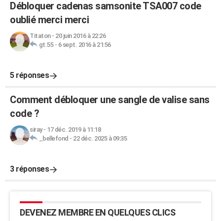
Débloquer cadenas samsonite TSA007 code
oublié merci merci
Titaton
-
20 juin 2016 à 22:26
gt.55
-
6 sept. 2016 à 21:56
5 réponses
Comment débloquer une sangle de valise sans
code ?
siray
-
17 déc. 2019 à 11:18
_bellefond
-
22 déc. 2025 à 09:35
3 réponses
DEVENEZ MEMBRE EN QUELQUES CLICS