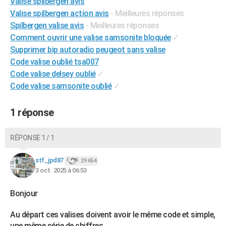
Valise spilbergen avis
City break
Voyage de noces
Climat
Destinations
Voyage nature
Forum
+
PHOTO
Valise spilbergen action avis
- Meilleures réponses
Spilbergen valise avis
- Meilleures réponses
GUIDES D'ACHAT
Comment ouvrir une valise samsonite bloquée
✓
Supprimer bip autoradio peugeot sans valise
BONS PLANS
Code valise oublié tsa007
CARTE DE VOEUX
Code valise delsey oublié
✓
Code valise samsonite oublié
✓
Carte Bonne année
Carte Pâques
Carte de Noël
Carte Saint-Valentin
Carte d'anniversaire
DICTIONNAIRE
1 réponse
Biographies
Expressions
Dictionnaire
Citations
Proverbes
PROGRAMME TV
COPAINS D'AVANT
RÉPONSE 1 / 1
Se connecter
Collèges
Universités
Service militaire
S'inscrire
Lycées
Primaires
Entreprises
Avis de recherche
AVIS DE DÉCÈS
stf_jpd87
29 654
3 oct. 2025 à 06:53
FORUM
Bonjour
Lifestyle
Sport
Television
Cinema
Bricolage
Culture
Auto
Voyage
Au départ ces valises doivent avoir le même code et simple,
une même série de chiffres.