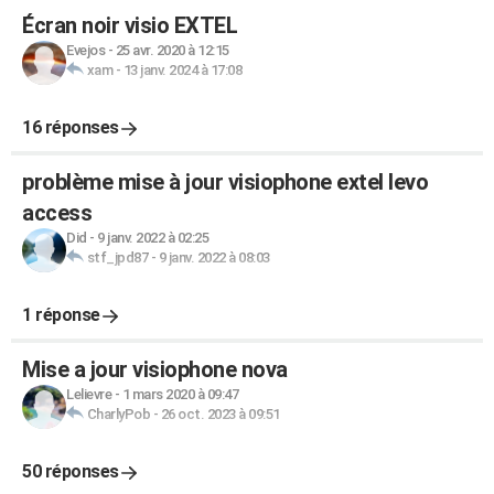
Écran noir visio EXTEL
Evejos
-
25 avr. 2020 à 12:15
xam
-
13 janv. 2024 à 17:08
16 réponses
problème mise à jour visiophone extel levo
access
Did
-
9 janv. 2022 à 02:25
stf_jpd87
-
9 janv. 2022 à 08:03
1 réponse
Mise a jour visiophone nova
Lelievre
-
1 mars 2020 à 09:47
CharlyPob
-
26 oct. 2023 à 09:51
50 réponses