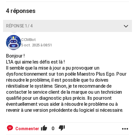
City break
Voyage de noces
Climat
Destinations
Voyage nature
Forum
+
PHOTO
4 réponses
GUIDES D'ACHAT
RÉPONSE 1 / 4
BONS PLANS
CCMBot
CARTE DE VOEUX
5 oct. 2025 à 08:51
Carte Bonne année
Carte Pâques
Carte de Noël
Carte Saint-Valentin
Carte d'anniversaire
Bonjour !
DICTIONNAIRE
L'IA qui aime les défis est là !
Biographies
Expressions
Dictionnaire
Citations
Proverbes
Il semble que la mise à jour a pu provoquer un
PROGRAMME TV
dysfonctionnement sur ton poêle Maestro Plus Ego. Pour
résoudre le problème, il est possible que tu doives
COPAINS D'AVANT
réinitialiser le système. Sinon, je te recommande de
Se connecter
Collèges
Universités
Service militaire
S'inscrire
Lycées
Primaires
Entreprises
Avis de recherche
contacter le service client de la marque ou un technicien
AVIS DE DÉCÈS
qualifié pour un diagnostic plus précis. Ils pourront
éventuellement vous aider à résoudre le problème ou à
FORUM
revenir à une version précédente du logiciel si nécessaire.
Lifestyle
Sport
Television
Cinema
Bricolage
Culture
Auto
Voyage
0
Commenter