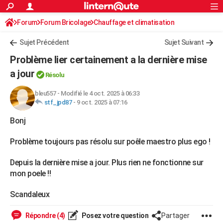
ACTUALITÉS
Forum
Forum Bricolage
Connexion
Chauffage et climatisation
S'inscrire
Rechercher
Société
Education
Villes
Politique
Faits Divers
Monde
+
SPORT
Chauffage bois/pellet/granulés
Sujet Précédent
Sujet Suivant
Football
Cyclisme
Forum
Coupe du monde 2026
Tennis
Rugby
CULTURE
Problème lier certainement a la dernière mise
TNT
Cinéma
Musique
Programme TV
Streaming
Sorties cinéma
+
a jour
FINANCE
Résolu
Impôts
Immobilier
Banque
Crédit
Retraite
Epargne
Risques naturels par ville
Assurance
AUTO
bleu557
-
Modifié le 4 oct. 2025 à 06:33
stf_jpd87
-
9 oct. 2025 à 07:16
Réserver un essai
Berlines
Forum auto
Essais
Citadines
SUV
+
HIGH-TECH
Bonj
Meilleur smartphone
Ordinateurs
Guide high-tech
Mobiles
Internet
Jeux vidéo
+
BRICOLAGE
Problème toujours pas résolu sur poêle maestro plus ego !
Aménagement intérieur
Cuisine
Jardinage
+
Forum
Extérieur
Salle de bains
Rangement
WEEK-END
Depuis la dernière mise a jour. Plus rien ne fonctionne sur
Escapades
Expositions
Week-end nature
Guides de France
Patrimoine
Musées
+
mon poele !!
LIFESTYLE
Bien-être
Mode
+
Art de vivre
Loisirs
Modes de vie
Scandaleux
SANTE
Guide de la santé
Médicaments
+
Alimentation
Maladies
Sommeil
VOYAGE
Répondre (4)
Posez votre question
Partager