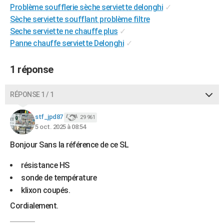
Problème soufflerie sèche serviette delonghi
✓
City break
Voyage de noces
Climat
Destinations
Voyage nature
Forum
+
PHOTO
Sèche serviette soufflant problème filtre
Seche serviette ne chauffe plus
✓
GUIDES D'ACHAT
Panne chauffe serviette Delonghi
✓
BONS PLANS
1 réponse
CARTE DE VOEUX
Carte Bonne année
Carte Pâques
Carte de Noël
Carte Saint-Valentin
Carte d'anniversaire
DICTIONNAIRE
RÉPONSE 1 / 1
Biographies
Expressions
Dictionnaire
Citations
Proverbes
PROGRAMME TV
stf_jpd87
29 961
5 oct. 2025 à 08:54
COPAINS D'AVANT
Bonjour Sans la référence de ce SL
Se connecter
Collèges
Universités
Service militaire
S'inscrire
Lycées
Primaires
Entreprises
Avis de recherche
AVIS DE DÉCÈS
résistance HS
FORUM
sonde de température
klixon coupés.
Lifestyle
Sport
Television
Cinema
Bricolage
Culture
Auto
Voyage
Cordialement.