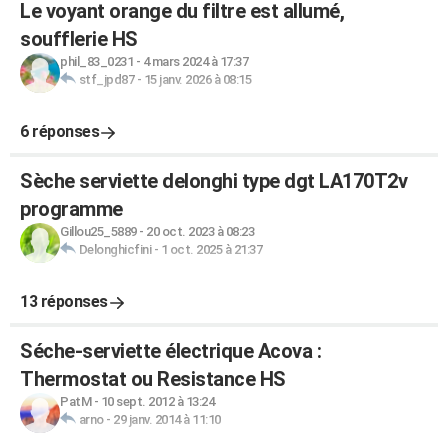
Le voyant orange du filtre est allumé,
soufflerie HS
phil_83_0231
-
4 mars 2024 à 17:37
stf_jpd87
-
15 janv. 2026 à 08:15
6 réponses
Sèche serviette delonghi type dgt LA170T2v
programme
Gillou25_5889
-
20 oct. 2023 à 08:23
Delonghicfini
-
1 oct. 2025 à 21:37
13 réponses
Séche-serviette électrique Acova :
Thermostat ou Resistance HS
PatM
-
10 sept. 2012 à 13:24
arno
-
29 janv. 2014 à 11:10