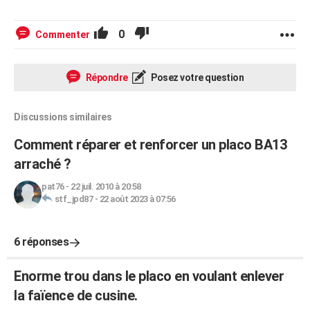
0
Commenter
Répondre
Posez votre question
Discussions similaires
Comment réparer et renforcer un placo BA13
arraché ?
pat76
-
22 juil. 2010 à 20:58
stf_jpd87
-
22 août 2023 à 07:56
6 réponses
Enorme trou dans le placo en voulant enlever
la faïence de cusine.