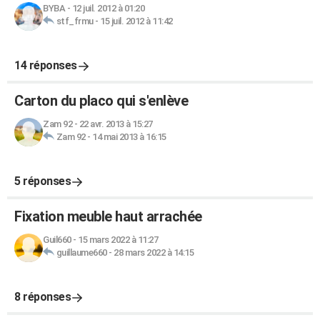
BYBA
-
12 juil. 2012 à 01:20
stf_frmu
-
15 juil. 2012 à 11:42
14 réponses
Carton du placo qui s'enlève
Zam 92
-
22 avr. 2013 à 15:27
Zam 92
-
14 mai 2013 à 16:15
5 réponses
Fixation meuble haut arrachée
Guil660
-
15 mars 2022 à 11:27
guillaume660
-
28 mars 2022 à 14:15
8 réponses