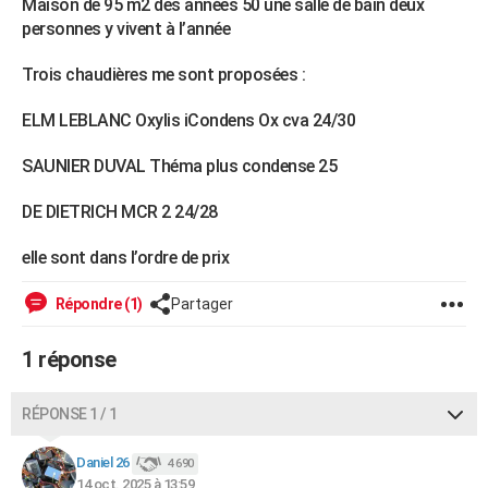
Maison de 95 m2 des années 50 une salle de bain deux
City break
Voyage de noces
Climat
Destinations
Voyage nature
Forum
+
PHOTO
personnes y vivent à l’année
GUIDES D'ACHAT
Trois chaudières me sont proposées :
BONS PLANS
ELM LEBLANC Oxylis iCondens Ox cva 24/30
CARTE DE VOEUX
SAUNIER DUVAL Théma plus condense 25
Carte Bonne année
Carte Pâques
Carte de Noël
Carte Saint-Valentin
Carte d'anniversaire
DICTIONNAIRE
DE DIETRICH MCR 2 24/28
Biographies
Expressions
Dictionnaire
Citations
Proverbes
PROGRAMME TV
elle sont dans l’ordre de prix
COPAINS D'AVANT
Répondre (1)
Partager
Se connecter
Collèges
Universités
Service militaire
S'inscrire
Lycées
Primaires
Entreprises
Avis de recherche
AVIS DE DÉCÈS
1 réponse
FORUM
RÉPONSE 1 / 1
Lifestyle
Sport
Television
Cinema
Bricolage
Culture
Auto
Voyage
Daniel 26
4 690
14 oct. 2025 à 13:59