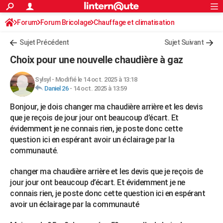
ACTUALITÉS
Forum
Forum Bricolage
Connexion
Chauffage et climatisation
S'inscrire
Rechercher
Société
Education
Villes
Politique
Faits Divers
Monde
+
SPORT
Chauffage Fuel / Gaz / Pétrole
Sujet Précédent
Sujet Suivant
Football
Cyclisme
Forum
Coupe du monde 2026
Tennis
Rugby
CULTURE
Choix pour une nouvelle chaudière à gaz
TNT
Cinéma
Musique
Programme TV
Streaming
Sorties cinéma
+
FINANCE
Sylsyl
-
Modifié le 14 oct. 2025 à 13:18
Daniel 26
-
14 oct. 2025 à 13:59
Impôts
Immobilier
Banque
Crédit
Retraite
Epargne
Risques naturels par ville
Assurance
AUTO
Bonjour, je dois changer ma chaudière arrière et les devis
Réserver un essai
Berlines
Forum auto
Essais
Citadines
SUV
+
HIGH-TECH
que je reçois de jour jour ont beaucoup d’écart. Et
évidemment je ne connais rien, je poste donc cette
Meilleur smartphone
Ordinateurs
Guide high-tech
Mobiles
Internet
Jeux vidéo
+
BRICOLAGE
question ici en espérant avoir un éclairage par la
communauté.
Aménagement intérieur
Cuisine
Jardinage
+
Forum
Extérieur
Salle de bains
Rangement
WEEK-END
changer ma chaudière arrière et les devis que je reçois de
Escapades
Expositions
Week-end nature
Guides de France
Patrimoine
Musées
+
LIFESTYLE
jour jour ont beaucoup d’écart. Et évidemment je ne
Bien-être
Mode
+
Art de vivre
Loisirs
Modes de vie
connais rien, je poste donc cette question ici en espérant
SANTE
avoir un éclairage par la communauté
Guide de la santé
Médicaments
+
Alimentation
Maladies
Sommeil
VOYAGE