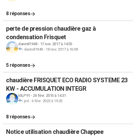
8 réponses
perte de pression chaudière gaz à
condensation Frisquet
danmil1948
-
17 nov. 2017 à 14:55
danmil1948
-
18 nov. 2017 à 16:08
5 réponses
chaudière FRISQUET ECO RADIO SYSTEME 23
KW - ACCUMULATION INTEGR
MLP91
-
26 févr. 2015 à 14:31
jvd
-
6 févr. 2022 à 19:25
8 réponses
Notice utilisation chaudière Chappee