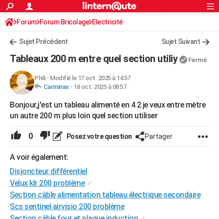
ACTUALITÉS
Forum
Forum Bricolage
Connexion
Electricité
S'inscrire
Rechercher
Société
Education
Villes
Politique
Faits Divers
Monde
+
SPORT
Sujet Précédent
Sujet Suivant
Football
Cyclisme
Forum
Coupe du monde 2026
Tennis
Rugby
CULTURE
Tableaux 200 m entre quel section utiliy
Fermé
TNT
Cinéma
Musique
Programme TV
Streaming
Sorties cinéma
+
FINANCE
Phili
-
Modifié le 17 oct. 2025 à 14:57
Carminas
-
18 oct. 2025 à 08:57
Impôts
Immobilier
Banque
Crédit
Retraite
Epargne
Risques naturels par ville
Assurance
AUTO
Bonjour,j'est un tableau alimenté en 4 2 je veux entre mètre
Réserver un essai
Berlines
Forum auto
Essais
Citadines
SUV
+
HIGH-TECH
un autre 200 m plus loin quel section utiliser
Meilleur smartphone
Ordinateurs
Guide high-tech
Mobiles
Internet
Jeux vidéo
+
BRICOLAGE
0
Posez votre question
Partager
Aménagement intérieur
Cuisine
Jardinage
+
Forum
Extérieur
Salle de bains
Rangement
WEEK-END
A voir également:
Escapades
Expositions
Week-end nature
Guides de France
Patrimoine
Musées
+
Disjoncteur différentiel
LIFESTYLE
Velux klr 200 problème
✓
Bien-être
Mode
+
Art de vivre
Loisirs
Modes de vie
SANTE
Section câble alimentation tableau électrique secondaire
Scs sentinel airvisio 200 problème
Guide de la santé
Médicaments
+
Alimentation
Maladies
Sommeil
VOYAGE
Section câble four et plaque induction
✓