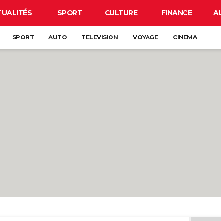
TUALITÉS
SPORT
CULTURE
FINANCE
A
SPORT
AUTO
TELEVISION
VOYAGE
CINEMA