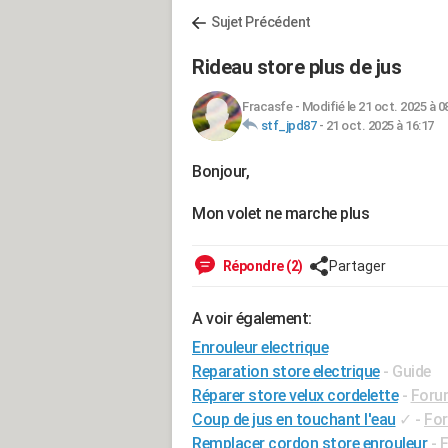
Sujet Précédent
Rideau store plus de jus
Fracasfe
-
Modifié le 21 oct. 2025 à 0
stf_jpd87
-
21 oct. 2025 à 16:17
Bonjour,
Mon volet ne marche plus
Répondre (2)
Partager
A voir également:
Enrouleur electrique
Reparation store electrique
- Guide
Réparer store velux cordelette
-
Forum
Coup de jus en touchant l'eau
✓
-
For
Remplacer cordon store enrouleur
-
F