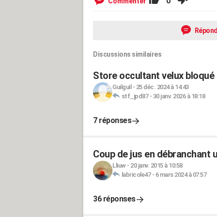
0
Commenter
Répond
Discussions similaires
Store occultant velux bloqué
Guilguil
-
25 déc. 2024 à 14:43
stf_jpd87
-
30 janv. 2026 à 18:18
7 réponses
Coup de jus en débranchant u
Lliuw
-
20 janv. 2015 à 10:58
labricole47
-
6 mars 2024 à 07:57
36 réponses