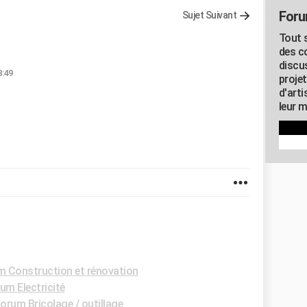
Foru
Sujet Suivant
Tout s
des c
discu
8:49
proje
d'art
leur m
 Construction et rénovation
um Electricité
orum Bricolage / outillage