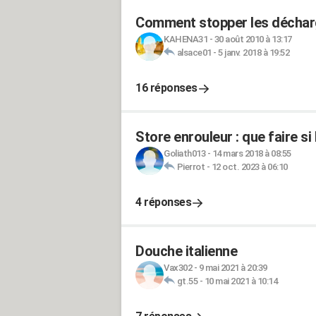
Comment stopper les déchar
KAHENA31
-
30 août 2010 à 13:17
alsace01
-
5 janv. 2018 à 19:52
16 réponses
Store enrouleur : que faire si
Goliath013
-
14 mars 2018 à 08:55
Pierrot
-
12 oct. 2023 à 06:10
4 réponses
Douche italienne
Vax302
-
9 mai 2021 à 20:39
gt.55
-
10 mai 2021 à 10:14