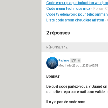
Code erreur plaque induction whirlpo
Code menu technique mcz
-
Forum Ch
Code tv edenwood pour télécommande
Liste code erreur chaudière ariston
-
2 réponses
RÉPONSE 1 / 2
Radinoz
89
Modifié le 22 oct. 2025 à 05:58
Bonjour
De quel code parlez-vous ? Quand on cr
sur le lien reçu par email pour valider
Il n’y a pas de code sms.