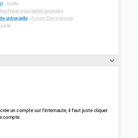
ol
- Guide
auffage bois/pellet/granulés
 universelle
-
Forum Electronique
 Guide
ée un compte sur l’internaute, il faut juste cliquer
 le compte.