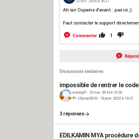
22 oct. 2025 à 16:21
Ah sur Copains d’avant… pas ici ;)
Faut contacter le support directement
1
Commenter
Répond
Discussions similaires
impossible de rentrer le cod
mariejdf
-
23 nov. 2014 à 15:36
Ulysse5818
-
18 janv. 2023 à 18:21
3 réponses
EDILKAMIN MYA procédure de