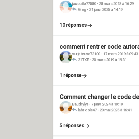
jacouille77580
-
28 mars 2018 à 16:29
Greg
-
21 janv. 2025 à 14:19
10 réponses
comment rentrer code autor
surjeteuse73100
-
17 mars 2019 à 09:43
21TXE
-
20 mars 2019 à 19:31
1 réponse
Comment changer le code de
Baudrylys
-
7 janv. 2024 à 19:19
labricole47
-
28 mai 2025 à 16:41
5 réponses