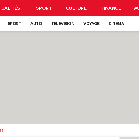
TUALITÉS
SPORT
CULTURE
FINANCE
A
SPORT
AUTO
TELEVISION
VOYAGE
CINEMA
ns