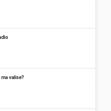
adio
 ma valise?