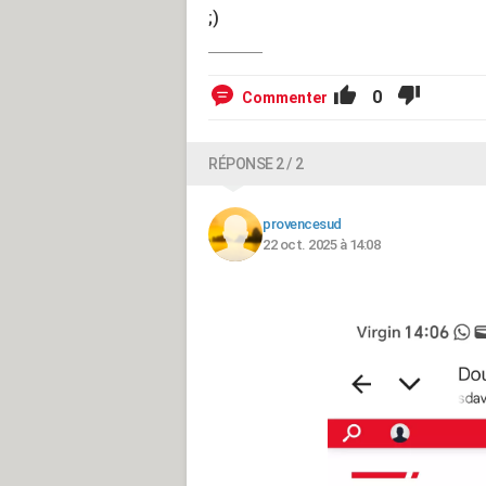
;)
0
Commenter
RÉPONSE 2 / 2
provencesud
22 oct. 2025 à 14:08