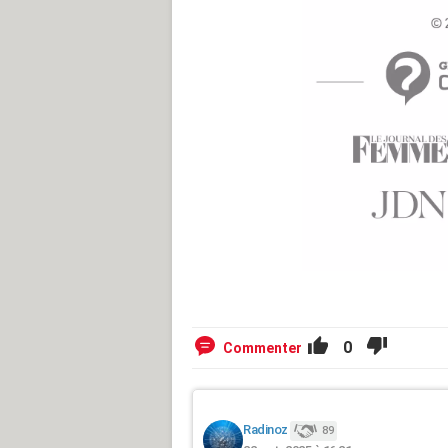
0
Commenter
Radinoz
89