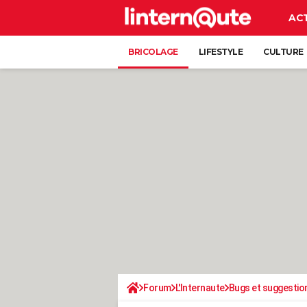
AC
BRICOLAGE
LIFESTYLE
CULTURE
Forum
L'Internaute
Bugs et suggestio