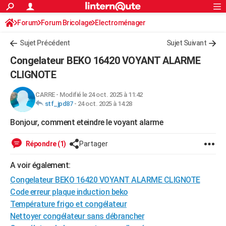
ACTUALITÉS
Forum
Forum Bricolage
Connexion
Electroménager
S'inscrire
Rechercher
Société
Education
Villes
Politique
Faits Divers
Monde
+
SPORT
Sujet Précédent
Sujet Suivant
Football
Cyclisme
Forum
Coupe du monde 2026
Tennis
Rugby
CULTURE
Congelateur BEKO 16420 VOYANT ALARME
TNT
Cinéma
Musique
Programme TV
Streaming
Sorties cinéma
+
CLIGNOTE
FINANCE
Impôts
Immobilier
Banque
Crédit
Retraite
Epargne
Risques naturels par ville
Assurance
AUTO
CARRE
-
Modifié le 24 oct. 2025 à 11:42
stf_jpd87
-
24 oct. 2025 à 14:28
Réserver un essai
Berlines
Forum auto
Essais
Citadines
SUV
+
HIGH-TECH
Bonjour, comment eteindre le voyant alarme
Meilleur smartphone
Ordinateurs
Guide high-tech
Mobiles
Internet
Jeux vidéo
+
BRICOLAGE
Répondre (1)
Partager
Aménagement intérieur
Cuisine
Jardinage
+
Forum
Extérieur
Salle de bains
Rangement
WEEK-END
A voir également:
Escapades
Expositions
Week-end nature
Guides de France
Patrimoine
Musées
+
LIFESTYLE
Congelateur BEKO 16420 VOYANT ALARME CLIGNOTE
Code erreur plaque induction beko
Bien-être
Mode
+
Art de vivre
Loisirs
Modes de vie
SANTE
Température frigo et congélateur
Guide de la santé
Médicaments
+
Alimentation
Maladies
Sommeil
Nettoyer congélateur sans débrancher
VOYAGE