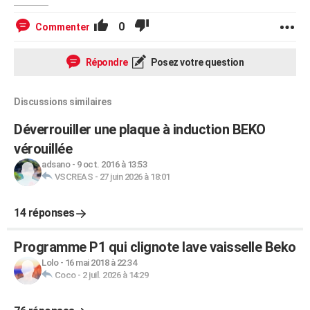
0
Commenter
Répondre
Posez votre question
Discussions similaires
Déverrouiller une plaque à induction BEKO
vérouillée
adsano
-
9 oct. 2016 à 13:53
VSCREAS
-
27 juin 2026 à 18:01
14 réponses
Programme P1 qui clignote lave vaisselle Beko
Lolo
-
16 mai 2018 à 22:34
Coco
-
2 juil. 2026 à 14:29