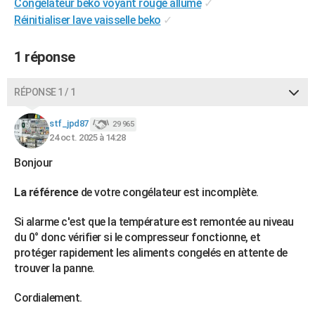
Congélateur beko voyant rouge allumé
✓
City break
Voyage de noces
Climat
Destinations
Voyage nature
Forum
+
PHOTO
Réinitialiser lave vaisselle beko
✓
GUIDES D'ACHAT
1 réponse
BONS PLANS
RÉPONSE 1 / 1
CARTE DE VOEUX
stf_jpd87
29 965
Carte Bonne année
Carte Pâques
Carte de Noël
Carte Saint-Valentin
Carte d'anniversaire
DICTIONNAIRE
24 oct. 2025 à 14:28
Biographies
Expressions
Dictionnaire
Citations
Proverbes
PROGRAMME TV
Bonjour
COPAINS D'AVANT
La référence
de votre congélateur est incomplète.
Se connecter
Collèges
Universités
Service militaire
S'inscrire
Lycées
Primaires
Entreprises
Avis de recherche
AVIS DE DÉCÈS
Si alarme c'est que la température est remontée au niveau
du 0° donc vérifier si le compresseur fonctionne, et
FORUM
protéger rapidement les aliments congelés en attente de
trouver la panne.
Lifestyle
Sport
Television
Cinema
Bricolage
Culture
Auto
Voyage
Cordialement.