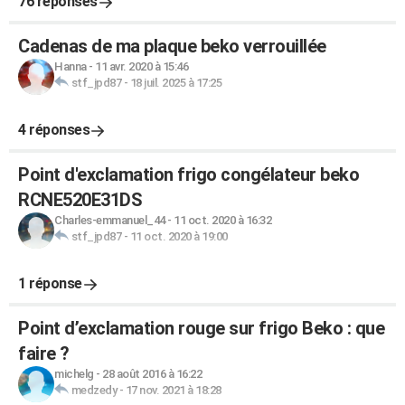
76 réponses
Cadenas de ma plaque beko verrouillée
Hanna
-
11 avr. 2020 à 15:46
stf_jpd87
-
18 juil. 2025 à 17:25
4 réponses
Point d'exclamation frigo congélateur beko
RCNE520E31DS
Charles-emmanuel_44
-
11 oct. 2020 à 16:32
stf_jpd87
-
11 oct. 2020 à 19:00
1 réponse
Point d’exclamation rouge sur frigo Beko : que
faire ?
michelg
-
28 août 2016 à 16:22
medzedy
-
17 nov. 2021 à 18:28