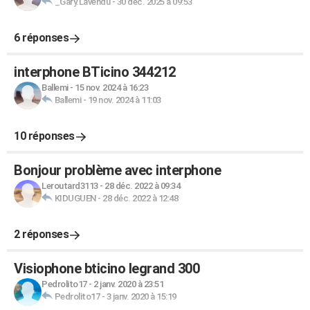
_Gary.Lavendu
-
30 déc. 2025 à 09:53
6 réponses
interphone BTicino 344212
Ballemi
-
15 nov. 2024 à 16:23
Ballemi
-
19 nov. 2024 à 11:03
10 réponses
Bonjour problème avec interphone
Leroutard3113
-
28 déc. 2022 à 09:34
KIDUGUEN
-
28 déc. 2022 à 12:48
2 réponses
Visiophone bticino legrand 300
Pedrolito17
-
2 janv. 2020 à 23:51
Pedrolito17
-
3 janv. 2020 à 15:19