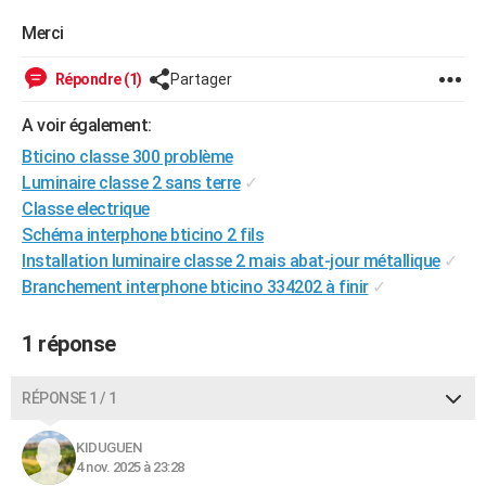
City break
Voyage de noces
Climat
Destinations
Voyage nature
Forum
+
PHOTO
Merci
GUIDES D'ACHAT
Répondre (1)
Partager
BONS PLANS
A voir également:
Bticino classe 300 problème
CARTE DE VOEUX
Luminaire classe 2 sans terre
✓
Carte Bonne année
Carte Pâques
Carte de Noël
Carte Saint-Valentin
Carte d'anniversaire
DICTIONNAIRE
Classe electrique
Schéma interphone bticino 2 fils
Biographies
Expressions
Dictionnaire
Citations
Proverbes
PROGRAMME TV
Installation luminaire classe 2 mais abat-jour métallique
✓
Branchement interphone bticino 334202 à finir
✓
COPAINS D'AVANT
Se connecter
Collèges
Universités
Service militaire
S'inscrire
Lycées
Primaires
Entreprises
Avis de recherche
AVIS DE DÉCÈS
1 réponse
FORUM
RÉPONSE 1 / 1
Lifestyle
Sport
Television
Cinema
Bricolage
Culture
Auto
Voyage
KIDUGUEN
4 nov. 2025 à 23:28