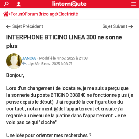
ACTUALITÉS
Forum
Forum Bricolage
Connexion
Electricité
S'inscrire
Rechercher
Société
Education
Villes
Politique
Faits Divers
Monde
+
SPORT
Sujet Précédent
Sujet Suivant
Football
Cyclisme
Forum
Coupe du monde 2026
Tennis
Rugby
CULTURE
INTERPHONE BTICINO LINEA 300 ne sonne
TNT
Cinéma
Musique
Programme TV
Streaming
Sorties cinéma
+
plus
FINANCE
Impôts
Immobilier
Banque
Crédit
Retraite
Epargne
Risques naturels par ville
Assurance
AUTO
JANO68
-
Modifié le 4 nov. 2025 à 21:08
Jye68 -
5 nov. 2025 à 08:27
Réserver un essai
Berlines
Forum auto
Essais
Citadines
SUV
+
HIGH-TECH
Bonjour,
Meilleur smartphone
Ordinateurs
Guide high-tech
Mobiles
Internet
Jeux vidéo
+
BRICOLAGE
Lors d'un changement de locataire, je me suis aperçu que
Aménagement intérieur
Cuisine
Jardinage
+
Forum
Extérieur
Salle de bains
Rangement
la sonnerie du poste BTICINO 308040 ne fonctionne plus (je
WEEK-END
pense depuis le début). J'ai regardé la configuration du
Escapades
Expositions
Week-end nature
Guides de France
Patrimoine
Musées
+
contact , notamment @de l'appartement et ensuite j'ai
LIFESTYLE
regardé au niveau de la platine dans l'appartement. Je ne
Bien-être
Mode
+
Art de vivre
Loisirs
Modes de vie
SANTE
vois pas ce qui "cloche"
Guide de la santé
Médicaments
+
Alimentation
Maladies
Sommeil
VOYAGE
Une idée pour orienter mes recherches ?