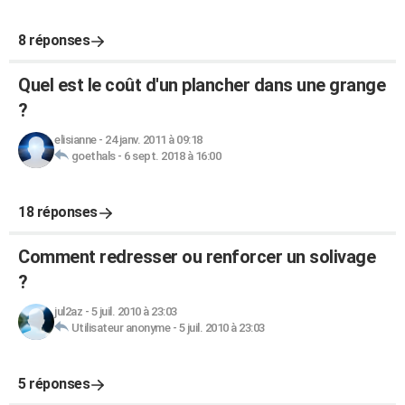
8 réponses
Quel est le coût d'un plancher dans une grange
?
elisianne
-
24 janv. 2011 à 09:18
goethals
-
6 sept. 2018 à 16:00
18 réponses
Comment redresser ou renforcer un solivage
?
jul2az
-
5 juil. 2010 à 23:03
Utilisateur anonyme
-
5 juil. 2010 à 23:03
5 réponses