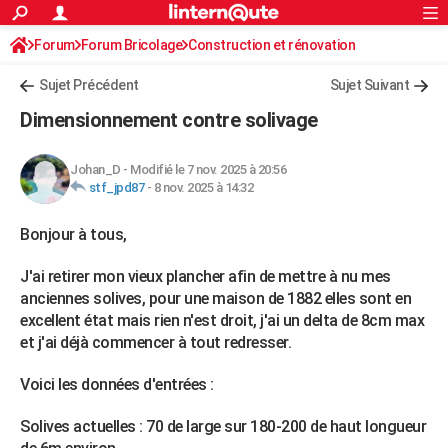
ACTUALITÉS
Forum
Forum Bricolage
Connexion
Construction et rénovation
S'inscrire
Rechercher
Société
Education
Villes
Politique
Faits Divers
Monde
+
SPORT
Charpente, toiture, combles
Sujet Précédent
Sujet Suivant
Football
Cyclisme
Forum
Coupe du monde 2026
Tennis
Rugby
CULTURE
Dimensionnement contre solivage
TNT
Cinéma
Musique
Programme TV
Streaming
Sorties cinéma
+
FINANCE
Johan_D
-
Modifié le 7 nov. 2025 à 20:56
Impôts
Immobilier
Banque
Crédit
Retraite
Epargne
Risques naturels par ville
Assurance
AUTO
stf_jpd87
-
8 nov. 2025 à 14:32
Réserver un essai
Berlines
Forum auto
Essais
Citadines
SUV
+
HIGH-TECH
Bonjour à tous,
Meilleur smartphone
Ordinateurs
Guide high-tech
Mobiles
Internet
Jeux vidéo
+
BRICOLAGE
J'ai retirer mon vieux plancher afin de mettre à nu mes
anciennes solives, pour une maison de 1882 elles sont en
Aménagement intérieur
Cuisine
Jardinage
+
Forum
Extérieur
Salle de bains
Rangement
WEEK-END
excellent état mais rien n'est droit, j'ai un delta de 8cm max
et j'ai déjà commencer à tout redresser.
Escapades
Expositions
Week-end nature
Guides de France
Patrimoine
Musées
+
LIFESTYLE
Voici les données d'entrées :
Bien-être
Mode
+
Art de vivre
Loisirs
Modes de vie
SANTE
Solives actuelles : 70 de large sur 180-200 de haut longueur
Guide de la santé
Médicaments
+
Alimentation
Maladies
Sommeil
VOYAGE