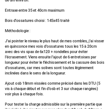
de 6m environ.
City break
Voyage de noces
Climat
Destinations
Voyage nature
Forum
+
PHOTO
Entraxe entre 35 et 40cm maximum
GUIDES D'ACHAT
Bois d'ossatures choisi : 145x45 traité
BONS PLANS
Méthodologie :
CARTE DE VOEUX
J'ai pointer le niveau le plus haut de mes combles, j'ai visser
Carte Bonne année
Carte Pâques
Carte de Noël
Carte Saint-Valentin
Carte d'anniversaire
DICTIONNAIRE
en quinconce mes vois d'ossatures tous les 15 à 20cm
avec des vis spax de 6x120 + rondelles pour éviter
Biographies
Expressions
Dictionnaire
Citations
Proverbes
PROGRAMME TV
l'écrasement. Viens ensuite l'ajout de 6 entretoises par
longueur pour éviter le fléchissement et la cassure des bois
COPAINS D'AVANT
d'ossatures, car mes solives sont toutes légèrement
inclinées dans le sens de la longueur.
Se connecter
Collèges
Universités
Service militaire
S'inscrire
Lycées
Primaires
Entreprises
Avis de recherche
AVIS DE DÉCÈS
Ajout osb 18mm vissées comme précisé dans les DTU (5
FORUM
vis à chaque début et fin d'osb et 3 sur chaque rangées)
Lifestyle
Sport
Television
Cinema
Bricolage
Culture
Auto
Voyage
voir plus à chaque fois.
Pour tester la charge admissible sur la première partie que