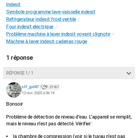
Indesit
City break
Voyage de noces
Climat
Destinations
Voyage nature
Forum
+
PHOTO
Symbole programme lave-vaisselle indesit
Refrigerateur indesit froid ventile
✓
GUIDES D'ACHAT
Four indesit electrique
✓
BONS PLANS
Problème machine à laver indesit voyant clignote
✓
Machine à laver indesit cadenas rouge
CARTE DE VOEUX
Carte Bonne année
Carte Pâques
Carte de Noël
Carte Saint-Valentin
Carte d'anniversaire
1 réponse
DICTIONNAIRE
Biographies
Expressions
Dictionnaire
Citations
Proverbes
PROGRAMME TV
RÉPONSE 1 / 1
COPAINS D'AVANT
stf_jpd87
29 967
12 nov. 2025 à 06:19
Se connecter
Collèges
Universités
Service militaire
S'inscrire
Lycées
Primaires
Entreprises
Avis de recherche
AVIS DE DÉCÈS
Bonsoir
FORUM
Problème de détection de niveau d'eau. L'appareil se remplit,
Lifestyle
Sport
Television
Cinema
Bricolage
Culture
Auto
Voyage
mais le niveau n'est pas détecté. Vérifier:
la chambre de compression (voir si le tuyau n'est pas