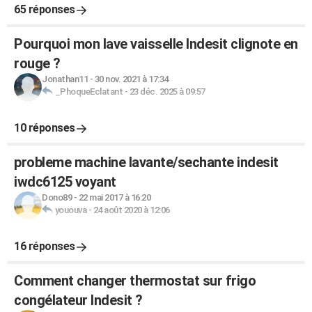
65 réponses
Pourquoi mon lave vaisselle Indesit clignote en
rouge ?
Jonathan11
-
30 nov. 2021 à 17:34
_PhoqueEclatant
-
23 déc. 2025 à 09:57
10 réponses
probleme machine lavante/sechante indesit
iwdc6125 voyant
Dono89
-
22 mai 2017 à 16:20
yououva
-
24 août 2020 à 12:06
16 réponses
Comment changer thermostat sur frigo
congélateur Indesit ?