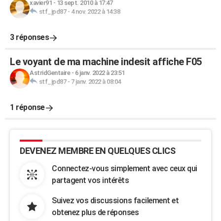
xavier91
-
13 sept. 2010 à 17:47
stf_jpd87
-
4 nov. 2022 à 14:38
3 réponses
Le voyant de ma machine indesit affiche F05
AstridGentaire
-
6 janv. 2022 à 23:51
stf_jpd87
-
7 janv. 2022 à 08:04
1 réponse
DEVENEZ MEMBRE EN QUELQUES CLICS
Connectez-vous simplement avec ceux qui
partagent vos intérêts
Suivez vos discussions facilement et
obtenez plus de réponses