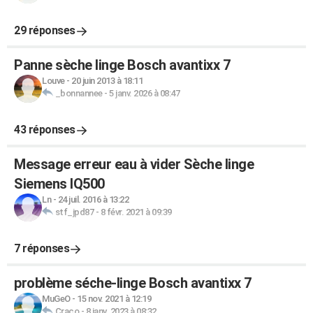
29 réponses
Panne sèche linge Bosch avantixx 7
Louve
-
20 juin 2013 à 18:11
_bonnannee
-
5 janv. 2026 à 08:47
43 réponses
Message erreur eau à vider Sèche linge
Siemens IQ500
Ln
-
24 juil. 2016 à 13:22
stf_jpd87
-
8 févr. 2021 à 09:39
7 réponses
problème séche-linge Bosch avantixx 7
MuGeO
-
15 nov. 2021 à 12:19
Craco
-
8 janv. 2023 à 08:32