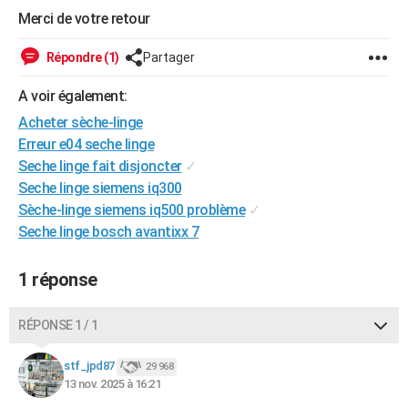
Merci de votre retour
City break
Voyage de noces
Climat
Destinations
Voyage nature
Forum
+
PHOTO
Répondre (1)
Partager
GUIDES D'ACHAT
A voir également:
BONS PLANS
Acheter sèche-linge
CARTE DE VOEUX
Erreur e04 seche linge
Carte Bonne année
Carte Pâques
Carte de Noël
Carte Saint-Valentin
Carte d'anniversaire
Seche linge fait disjoncter
✓
DICTIONNAIRE
Seche linge siemens iq300
Biographies
Expressions
Dictionnaire
Citations
Proverbes
PROGRAMME TV
Sèche-linge siemens iq500 problème
✓
Seche linge bosch avantixx 7
COPAINS D'AVANT
Se connecter
Collèges
Universités
Service militaire
S'inscrire
Lycées
Primaires
Entreprises
Avis de recherche
1 réponse
AVIS DE DÉCÈS
FORUM
RÉPONSE 1 / 1
Lifestyle
Sport
Television
Cinema
Bricolage
Culture
Auto
Voyage
stf_jpd87
29 968
13 nov. 2025 à 16:21