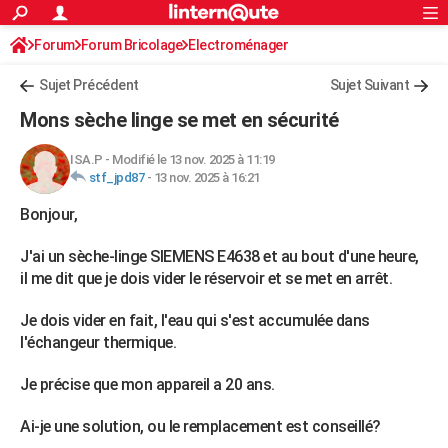
ACTUALITÉS
Forum
Forum Bricolage
Connexion
Electroménager
S'inscrire
Rechercher
Société
Education
Villes
Politique
Faits Divers
Monde
+
SPORT
Sujet Précédent
Sujet Suivant
Football
Cyclisme
Forum
Coupe du monde 2026
Tennis
Rugby
CULTURE
Mons sèche linge se met en sécurité
TNT
Cinéma
Musique
Programme TV
Streaming
Sorties cinéma
+
FINANCE
ISA.P
-
Modifié le 13 nov. 2025 à 11:19
stf_jpd87
-
13 nov. 2025 à 16:21
Impôts
Immobilier
Banque
Crédit
Retraite
Epargne
Risques naturels par ville
Assurance
AUTO
Bonjour,
Réserver un essai
Berlines
Forum auto
Essais
Citadines
SUV
+
HIGH-TECH
J'ai un sèche-linge SIEMENS E4638 et au bout d'une heure,
Meilleur smartphone
Ordinateurs
Guide high-tech
Mobiles
Internet
Jeux vidéo
+
BRICOLAGE
il me dit que je dois vider le réservoir et se met en arrêt.
Aménagement intérieur
Cuisine
Jardinage
+
Forum
Extérieur
Salle de bains
Rangement
WEEK-END
Je dois vider en fait, l'eau qui s'est accumulée dans
l'échangeur thermique.
Escapades
Expositions
Week-end nature
Guides de France
Patrimoine
Musées
+
LIFESTYLE
Je précise que mon appareil a 20 ans.
Bien-être
Mode
+
Art de vivre
Loisirs
Modes de vie
SANTE
Ai-je une solution, ou le remplacement est conseillé?
Guide de la santé
Médicaments
+
Alimentation
Maladies
Sommeil
VOYAGE