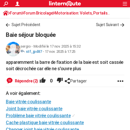
ACTUALITÉS
Forum
Forum Bricolage
Connexion
Motorisation: Volets, Portails..
S'inscrire
Rechercher
Société
Education
Villes
Politique
Faits Divers
Monde
+
SPORT
Sujet Précédent
Sujet Suivant
Football
Cyclisme
Forum
Coupe du monde 2026
Tennis
Rugby
CULTURE
Baie séjour bloquée
TNT
Cinéma
Musique
Programme TV
Streaming
Sorties cinéma
+
FINANCE
sergio
-
Modifié le 17 nov. 2025 à 15:32
stf_jpd87
-
17 nov. 2025 à 17:25
Impôts
Immobilier
Banque
Crédit
Retraite
Epargne
Risques naturels par ville
Assurance
AUTO
apparemment la barre de fixation de la baie est soit cassée
Réserver un essai
Berlines
Forum auto
Essais
Citadines
SUV
+
HIGH-TECH
soit décrochée car elle ne s'ouvre plus
Meilleur smartphone
Ordinateurs
Guide high-tech
Mobiles
Internet
Jeux vidéo
+
BRICOLAGE
0
Répondre (2)
Partager
Aménagement intérieur
Cuisine
Jardinage
+
Forum
Extérieur
Salle de bains
Rangement
WEEK-END
A voir également:
Escapades
Expositions
Week-end nature
Guides de France
Patrimoine
Musées
+
Baie vitrée coulissante
LIFESTYLE
Joint baie vitrée coulissante
Bien-être
Mode
+
Art de vivre
Loisirs
Modes de vie
SANTE
Problème baie vitrée coulissante
✓
Cache plastique baie vitrée coulissante
Guide de la santé
Médicaments
+
Alimentation
Maladies
Sommeil
VOYAGE
Changer joint baie vitrée coulissante