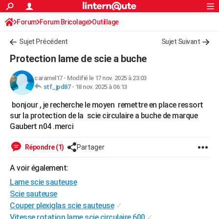
ACTUALITÉS
Forum
Forum Bricolage
Connexion
Outillage
S'inscrire
Rechercher
Société
Education
Villes
Politique
Faits Divers
Monde
+
SPORT
Sujet Précédent
Sujet Suivant
Football
Cyclisme
Forum
Coupe du monde 2026
Tennis
Rugby
CULTURE
Protection lame de scie a buche
TNT
Cinéma
Musique
Programme TV
Streaming
Sorties cinéma
+
FINANCE
caramel17
-
Modifié le 17 nov. 2025 à 23:03
stf_jpd87
-
18 nov. 2025 à 06:13
Impôts
Immobilier
Banque
Crédit
Retraite
Epargne
Risques naturels par ville
Assurance
AUTO
bonjour , je recherche le moyen remettre en place ressort
Réserver un essai
Berlines
Forum auto
Essais
Citadines
SUV
+
HIGH-TECH
sur la protection de la scie circulaire a buche de marque
Gaubert n04 .merci
Meilleur smartphone
Ordinateurs
Guide high-tech
Mobiles
Internet
Jeux vidéo
+
BRICOLAGE
Répondre (1)
Partager
Aménagement intérieur
Cuisine
Jardinage
+
Forum
Extérieur
Salle de bains
Rangement
WEEK-END
A voir également:
Escapades
Expositions
Week-end nature
Guides de France
Patrimoine
Musées
+
LIFESTYLE
Lame scie sauteuse
Bien-être
Mode
+
Art de vivre
Loisirs
Modes de vie
SANTE
Scie sauteuse
Couper plexiglas scie sauteuse
✓
Guide de la santé
Médicaments
+
Alimentation
Maladies
Sommeil
VOYAGE
Vitesse rotation lame scie circulaire 600
✓