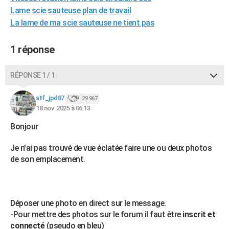
Lame scie sauteuse plan de travail
City break
Voyage de noces
Climat
Destinations
Voyage nature
Forum
+
PHOTO
La lame de ma scie sauteuse ne tient pas
GUIDES D'ACHAT
1 réponse
BONS PLANS
CARTE DE VOEUX
RÉPONSE 1 / 1
Carte Bonne année
Carte Pâques
Carte de Noël
Carte Saint-Valentin
Carte d'anniversaire
DICTIONNAIRE
stf_jpd87
29 967
18 nov. 2025 à 06:13
Biographies
Expressions
Dictionnaire
Citations
Proverbes
PROGRAMME TV
Bonjour
COPAINS D'AVANT
Je n'ai pas trouvé de vue éclatée faire une ou deux photos
Se connecter
Collèges
Universités
Service militaire
S'inscrire
Lycées
Primaires
Entreprises
Avis de recherche
AVIS DE DÉCÈS
de son emplacement.
FORUM
Lifestyle
Sport
Television
Cinema
Bricolage
Culture
Auto
Voyage
Déposer une photo en direct sur le message.
-Pour mettre des photos sur le forum il faut être
inscrit et
connecté
(pseudo en bleu)