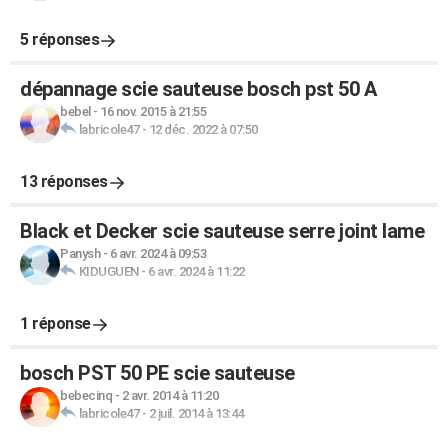
5 réponses
dépannage scie sauteuse bosch pst 50 A
bebel
-
16 nov. 2015 à 21:55
labricole47
-
12 déc. 2022 à 07:50
13 réponses
Black et Decker scie sauteuse serre joint lame
Panysh
-
6 avr. 2024 à 09:53
KIDUGUEN
-
6 avr. 2024 à 11:22
1 réponse
bosch PST 50 PE scie sauteuse
bebecinq
-
2 avr. 2014 à 11:20
labricole47
-
2 juil. 2014 à 13:44