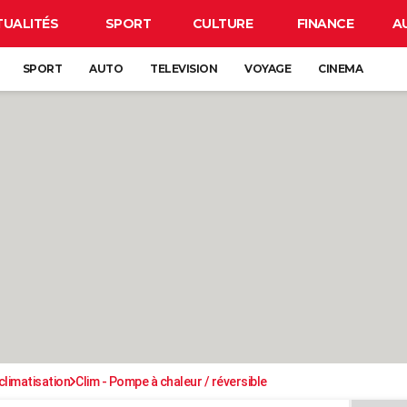
TUALITÉS
SPORT
CULTURE
FINANCE
A
SPORT
AUTO
TELEVISION
VOYAGE
CINEMA
climatisation
Clim - Pompe à chaleur / réversible