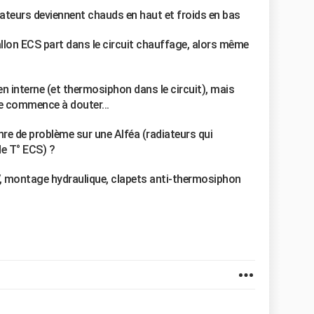
ateurs deviennent chauds en haut et froids en bas
allon ECS part dans le circuit chauffage, alors même
en interne (et thermosiphon dans le circuit), mais
 je commence à douter...
nre de problème sur une Alféa (radiateurs qui
de T° ECS) ?
V, montage hydraulique, clapets anti-thermosiphon