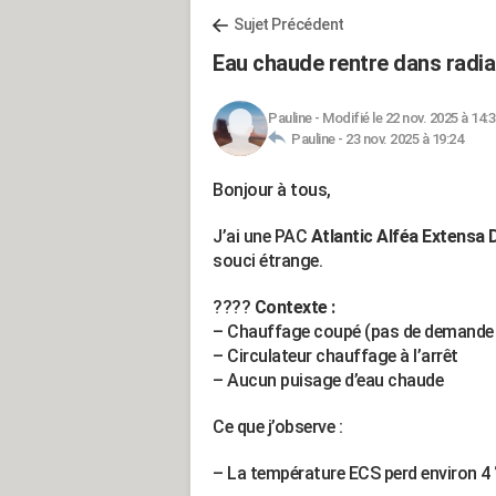
Sujet Précédent
Eau chaude rentre dans radiat
Pauline
-
Modifié le 22 nov. 2025 à 14:
Pauline -
23 nov. 2025 à 19:24
Bonjour à tous,
J’ai une PAC
Atlantic Alféa Extensa
souci étrange.
????
Contexte :
– Chauffage coupé (pas de demande
– Circulateur chauffage à l’arrêt
– Aucun puisage d’eau chaude
Ce que j’observe :
– La température ECS perd environ 4 