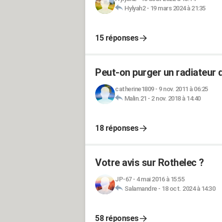
Hylyah2
-
19 mars 2024 à 21:35
15 réponses
Peut-on purger un radiateur d
catherine1809
-
9 nov. 2011 à 06:25
Malin.21
-
2 nov. 2018 à 14:40
18 réponses
Votre avis sur Rothelec ?
JP-67
-
4 mai 2016 à 15:55
Salamandre
-
18 oct. 2024 à 14:30
58 réponses