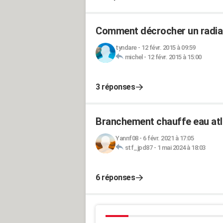
Comment décrocher un radiat
tyndare
-
12 févr. 2015 à 09:59
michel
-
12 févr. 2015 à 15:00
3 réponses
Branchement chauffe eau atl
Yannf08
-
6 févr. 2021 à 17:05
stf_jpd87
-
1 mai 2024 à 18:03
6 réponses