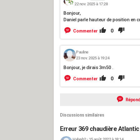
22 nov. 2025 à 17:28
Bonjour,
Daniel parle hauteur de position en 
0
Commenter
Pauline
23 nov. 2025 à 19:24
Bonjour, je dirais 3m50 .
0
Commenter
Répond
Discussions similaires
Erreur 369 chaudière Atlantic
Hylyah2
-
15 août 2022 à 18:14