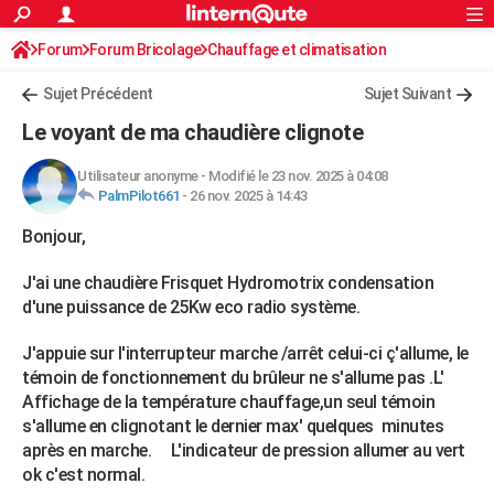
ACTUALITÉS
Forum
Forum Bricolage
Connexion
Chauffage et climatisation
S'inscrire
Rechercher
Société
Education
Villes
Politique
Faits Divers
Monde
+
SPORT
Chauffage Fuel / Gaz / Pétrole
Sujet Précédent
Sujet Suivant
Football
Cyclisme
Forum
Coupe du monde 2026
Tennis
Rugby
CULTURE
Le voyant de ma chaudière clignote
TNT
Cinéma
Musique
Programme TV
Streaming
Sorties cinéma
+
FINANCE
Utilisateur anonyme
-
Modifié le 23 nov. 2025 à 04:08
PalmPilot661
-
26 nov. 2025 à 14:43
Impôts
Immobilier
Banque
Crédit
Retraite
Epargne
Risques naturels par ville
Assurance
AUTO
Bonjour,
Réserver un essai
Berlines
Forum auto
Essais
Citadines
SUV
+
HIGH-TECH
J'ai une chaudière Frisquet Hydromotrix condensation
Meilleur smartphone
Ordinateurs
Guide high-tech
Mobiles
Internet
Jeux vidéo
+
BRICOLAGE
d'une puissance de 25Kw eco radio système.
Aménagement intérieur
Cuisine
Jardinage
+
Forum
Extérieur
Salle de bains
Rangement
WEEK-END
J'appuie sur l'interrupteur marche /arrêt celui-ci ç'allume, le
témoin de fonctionnement du brûleur ne s'allume pas .L'
Escapades
Expositions
Week-end nature
Guides de France
Patrimoine
Musées
+
LIFESTYLE
Affichage de la température chauffage,un seul témoin
s'allume en clignotant le dernier max' quelques minutes
Bien-être
Mode
+
Art de vivre
Loisirs
Modes de vie
SANTE
après en marche. L'indicateur de pression allumer au vert
Guide de la santé
Médicaments
+
Alimentation
Maladies
Sommeil
ok c'est normal.
VOYAGE