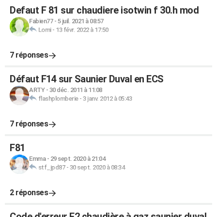
Defaut F 81 sur chaudiere isotwin f 30.h mod
Fabien77
-
5 juil. 2021 à 08:57
Lomi
-
13 févr. 2022 à 17:50
7 réponses
Défaut F14 sur Saunier Duval en ECS
ARTY
-
30 déc. 2011 à 11:08
flashplomberie
-
3 janv. 2012 à 05:43
7 réponses
F81
Emma
-
29 sept. 2020 à 21:04
stf_jpd87
-
30 sept. 2020 à 08:34
2 réponses
Code d'erreur F2 chaudière à gaz saunier duval