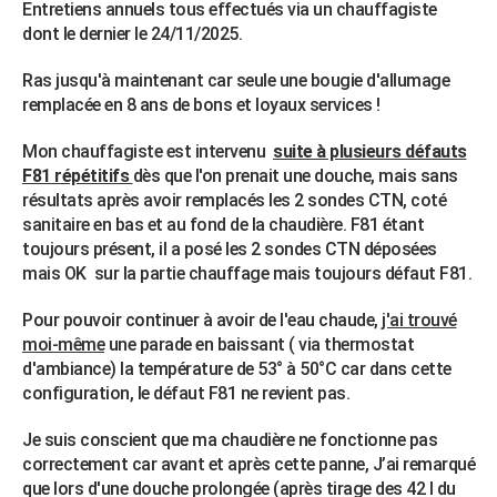
Entretiens annuels tous effectués via un chauffagiste
City break
Voyage de noces
Climat
Destinations
Voyage nature
Forum
+
PHOTO
dont le dernier le 24/11/2025.
GUIDES D'ACHAT
Ras jusqu'à maintenant car seule une bougie d'allumage
remplacée en 8 ans de bons et loyaux services !
BONS PLANS
Mon chauffagiste est intervenu
suite à plusieurs défauts
CARTE DE VOEUX
F81 répétitifs
dès que l'on prenait une douche, mais sans
résultats après avoir remplacés les 2 sondes CTN, coté
Carte Bonne année
Carte Pâques
Carte de Noël
Carte Saint-Valentin
Carte d'anniversaire
DICTIONNAIRE
sanitaire en bas et au fond de la chaudière. F81 étant
Biographies
Expressions
Dictionnaire
Citations
Proverbes
toujours présent, il a posé les 2 sondes CTN déposées
PROGRAMME TV
mais OK sur la partie chauffage mais toujours défaut F81.
COPAINS D'AVANT
Pour pouvoir continuer à avoir de l'eau chaude,
j'ai trouvé
Se connecter
Collèges
Universités
Service militaire
S'inscrire
Lycées
Primaires
Entreprises
Avis de recherche
AVIS DE DÉCÈS
moi-même
une parade en baissant ( via thermostat
d'ambiance) la température de 53° à 50°C car dans cette
FORUM
configuration, le défaut F81 ne revient pas.
Lifestyle
Sport
Television
Cinema
Bricolage
Culture
Auto
Voyage
Je suis conscient que ma chaudière ne fonctionne pas
correctement car avant et après cette panne, J’ai remarqué
que lors d'une douche prolongée (après tirage des 42 l du