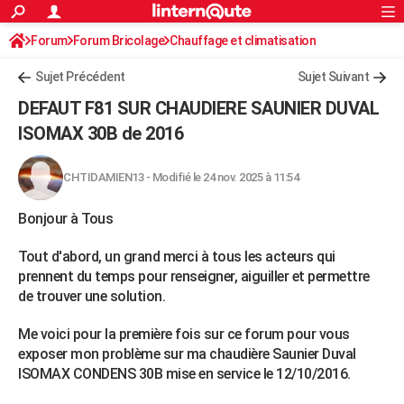
ACTUALITÉS
Forum
Forum Bricolage
Connexion
Chauffage et climatisation
S'inscrire
Rechercher
Société
Education
Villes
Politique
Faits Divers
Monde
+
SPORT
Chauffage Fuel / Gaz / Pétrole
Sujet Précédent
Sujet Suivant
Football
Cyclisme
Forum
Coupe du monde 2026
Tennis
Rugby
CULTURE
DEFAUT F81 SUR CHAUDIERE SAUNIER DUVAL
TNT
Cinéma
Musique
Programme TV
Streaming
Sorties cinéma
+
ISOMAX 30B de 2016
FINANCE
Impôts
Immobilier
Banque
Crédit
Retraite
Epargne
Risques naturels par ville
Assurance
AUTO
CHTIDAMIEN13
-
Modifié le 24 nov. 2025 à 11:54
Réserver un essai
Berlines
Forum auto
Essais
Citadines
SUV
+
HIGH-TECH
Bonjour à Tous
Meilleur smartphone
Ordinateurs
Guide high-tech
Mobiles
Internet
Jeux vidéo
+
BRICOLAGE
Tout d'abord, un grand merci à tous les acteurs qui
Aménagement intérieur
Cuisine
Jardinage
+
Forum
Extérieur
Salle de bains
Rangement
prennent du temps pour renseigner, aiguiller et permettre
WEEK-END
de trouver une solution.
Escapades
Expositions
Week-end nature
Guides de France
Patrimoine
Musées
+
LIFESTYLE
Me voici pour la première fois sur ce forum pour vous
Bien-être
Mode
+
Art de vivre
Loisirs
Modes de vie
SANTE
exposer mon problème sur ma chaudière Saunier Duval
ISOMAX CONDENS 30B mise en service le 12/10/2016.
Guide de la santé
Médicaments
+
Alimentation
Maladies
Sommeil
VOYAGE