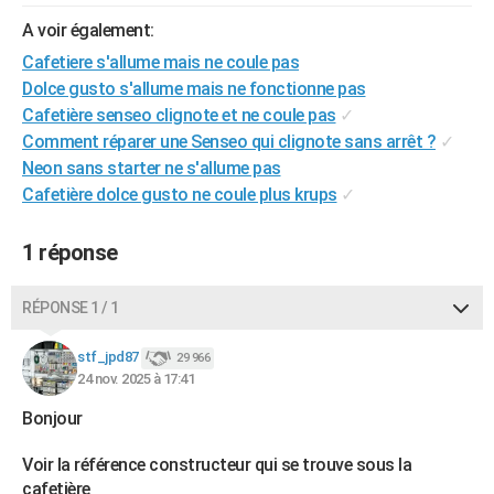
City break
Voyage de noces
Climat
Destinations
Voyage nature
Forum
+
PHOTO
A voir également:
Cafetiere s'allume mais ne coule pas
GUIDES D'ACHAT
Dolce gusto s'allume mais ne fonctionne pas
Cafetière senseo clignote et ne coule pas
✓
BONS PLANS
Comment réparer une Senseo qui clignote sans arrêt ?
✓
CARTE DE VOEUX
Neon sans starter ne s'allume pas
Cafetière dolce gusto ne coule plus krups
✓
Carte Bonne année
Carte Pâques
Carte de Noël
Carte Saint-Valentin
Carte d'anniversaire
DICTIONNAIRE
Biographies
Expressions
Dictionnaire
Citations
Proverbes
1 réponse
PROGRAMME TV
COPAINS D'AVANT
RÉPONSE 1 / 1
Se connecter
Collèges
Universités
Service militaire
S'inscrire
Lycées
Primaires
Entreprises
Avis de recherche
AVIS DE DÉCÈS
stf_jpd87
29 966
24 nov. 2025 à 17:41
FORUM
Bonjour
Lifestyle
Sport
Television
Cinema
Bricolage
Culture
Auto
Voyage
Voir la référence constructeur qui se trouve sous la
cafetière