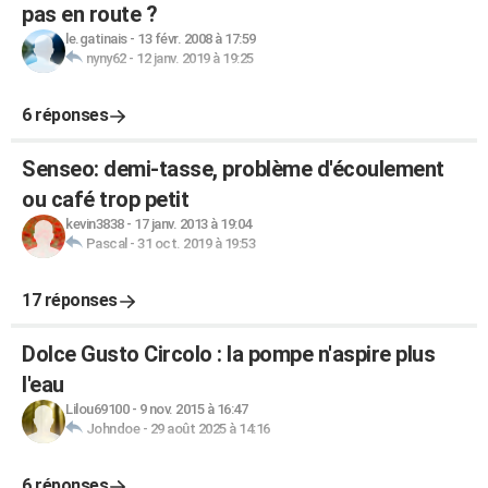
pas en route ?
le.gatinais
-
13 févr. 2008 à 17:59
nyny62
-
12 janv. 2019 à 19:25
6 réponses
Senseo: demi-tasse, problème d'écoulement
ou café trop petit
kevin3838
-
17 janv. 2013 à 19:04
Pascal
-
31 oct. 2019 à 19:53
17 réponses
Dolce Gusto Circolo : la pompe n'aspire plus
l'eau
Lilou69100
-
9 nov. 2015 à 16:47
Johndoe
-
29 août 2025 à 14:16
6 réponses