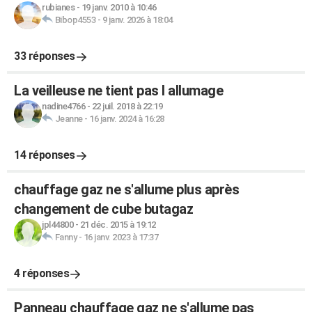
rubianes
-
19 janv. 2010 à 10:46
Bibop4553
-
9 janv. 2026 à 18:04
33 réponses
La veilleuse ne tient pas l allumage
nadine4766
-
22 juil. 2018 à 22:19
Jeanne
-
16 janv. 2024 à 16:28
14 réponses
chauffage gaz ne s'allume plus après
changement de cube butagaz
jpl44800
-
21 déc. 2015 à 19:12
Fanny
-
16 janv. 2023 à 17:37
4 réponses
Panneau chauffage gaz ne s'allume pas