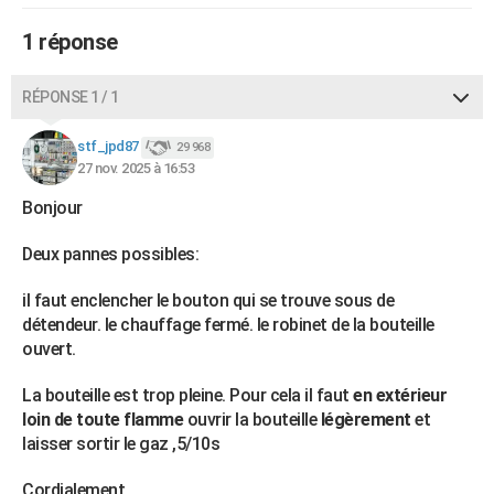
City break
Voyage de noces
Climat
Destinations
Voyage nature
Forum
+
PHOTO
1 réponse
GUIDES D'ACHAT
RÉPONSE 1 / 1
BONS PLANS
stf_jpd87
29 968
CARTE DE VOEUX
27 nov. 2025 à 16:53
Carte Bonne année
Carte Pâques
Carte de Noël
Carte Saint-Valentin
Carte d'anniversaire
DICTIONNAIRE
Bonjour
Biographies
Expressions
Dictionnaire
Citations
Proverbes
PROGRAMME TV
Deux pannes possibles:
COPAINS D'AVANT
il faut enclencher le bouton qui se trouve sous de
détendeur. le chauffage fermé. le robinet de la bouteille
Se connecter
Collèges
Universités
Service militaire
S'inscrire
Lycées
Primaires
Entreprises
Avis de recherche
AVIS DE DÉCÈS
ouvert.
FORUM
La bouteille est trop pleine. Pour cela il faut
en extérieur
loin de toute flamme
ouvrir la bouteille
légèrement
et
Lifestyle
Sport
Television
Cinema
Bricolage
Culture
Auto
Voyage
laisser sortir le gaz ,5/10s
Cordialement.