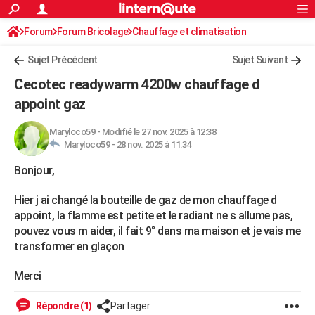
ACTUALITÉS
Forum
Forum Bricolage
Connexion
Chauffage et climatisation
S'inscrire
Rechercher
Société
Education
Villes
Politique
Faits Divers
Monde
+
SPORT
Chauffage Fuel / Gaz / Pétrole
Sujet Précédent
Sujet Suivant
Football
Cyclisme
Forum
Coupe du monde 2026
Tennis
Rugby
CULTURE
Cecotec readywarm 4200w chauffage d
TNT
Cinéma
Musique
Programme TV
Streaming
Sorties cinéma
+
appoint gaz
FINANCE
Impôts
Immobilier
Banque
Crédit
Retraite
Epargne
Risques naturels par ville
Assurance
AUTO
Maryloco59
-
Modifié le 27 nov. 2025 à 12:38
Maryloco59 -
28 nov. 2025 à 11:34
Réserver un essai
Berlines
Forum auto
Essais
Citadines
SUV
+
HIGH-TECH
Bonjour,
Meilleur smartphone
Ordinateurs
Guide high-tech
Mobiles
Internet
Jeux vidéo
+
BRICOLAGE
Hier j ai changé la bouteille de gaz de mon chauffage d
Aménagement intérieur
Cuisine
Jardinage
+
Forum
Extérieur
Salle de bains
Rangement
appoint, la flamme est petite et le radiant ne s allume pas,
WEEK-END
pouvez vous m aider, il fait 9° dans ma maison et je vais me
Escapades
Expositions
Week-end nature
Guides de France
Patrimoine
Musées
+
transformer en glaçon
LIFESTYLE
Bien-être
Mode
+
Art de vivre
Loisirs
Modes de vie
SANTE
Merci
Guide de la santé
Médicaments
+
Alimentation
Maladies
Sommeil
VOYAGE
Répondre (1)
Partager