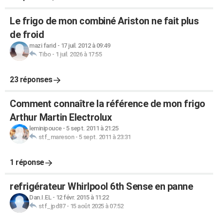
Le frigo de mon combiné Ariston ne fait plus
de froid
mazi farid
-
17 juil. 2012 à 09:49
Tibo
-
1 juil. 2026 à 17:55
23 réponses
Comment connaître la référence de mon frigo
Arthur Martin Electrolux
leminipouce
-
5 sept. 2011 à 21:25
stf_mareson
-
5 sept. 2011 à 23:31
1 réponse
refrigérateur Whirlpool 6th Sense en panne
Dan.I.EL
-
12 févr. 2015 à 11:22
stf_jpd87
-
15 août 2025 à 07:52