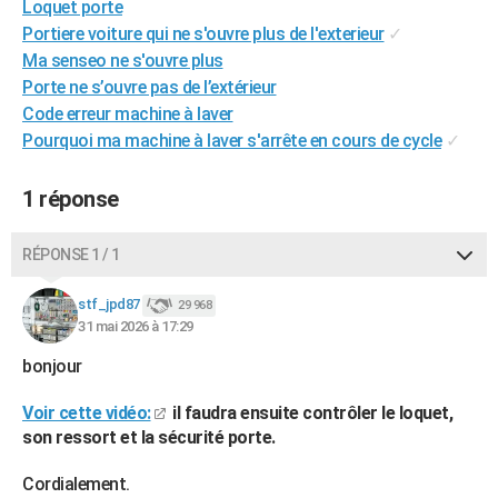
Loquet porte
City break
Voyage de noces
Climat
Destinations
Voyage nature
Forum
+
PHOTO
Portiere voiture qui ne s'ouvre plus de l'exterieur
✓
Ma senseo ne s'ouvre plus
GUIDES D'ACHAT
Porte ne s’ouvre pas de l’extérieur
Code erreur machine à laver
BONS PLANS
Pourquoi ma machine à laver s'arrête en cours de cycle
✓
CARTE DE VOEUX
1 réponse
Carte Bonne année
Carte Pâques
Carte de Noël
Carte Saint-Valentin
Carte d'anniversaire
DICTIONNAIRE
Biographies
Expressions
Dictionnaire
Citations
Proverbes
PROGRAMME TV
RÉPONSE 1 / 1
COPAINS D'AVANT
stf_jpd87
29 968
31 mai 2026 à 17:29
Se connecter
Collèges
Universités
Service militaire
S'inscrire
Lycées
Primaires
Entreprises
Avis de recherche
AVIS DE DÉCÈS
bonjour
FORUM
Voir cette vidéo:
il faudra ensuite contrôler le loquet,
Lifestyle
Sport
Television
Cinema
Bricolage
Culture
Auto
Voyage
son ressort et la sécurité porte.
Cordialement.