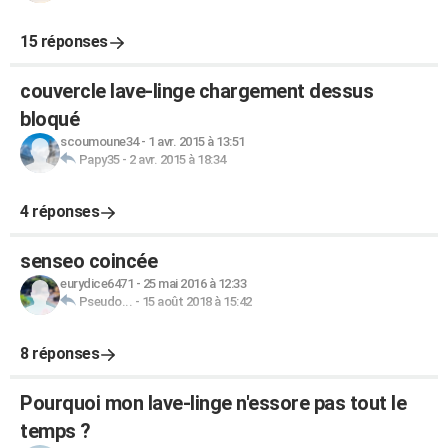
15 réponses
couvercle lave-linge chargement dessus
bloqué
scoumoune34
-
1 avr. 2015 à 13:51
Papy35
-
2 avr. 2015 à 18:34
4 réponses
senseo coincée
eurydice6471
-
25 mai 2016 à 12:33
Pseudo...
-
15 août 2018 à 15:42
8 réponses
Pourquoi mon lave-linge n'essore pas tout le
temps ?