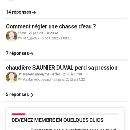
14 réponses
Comment régler une chasse d'eau ?
arum
-
27 juin 2010 à 20:41
stf_jpd87
-
5 oct. 2025 à 08:18
7 réponses
chaudière SAUNIER DUVAL perd sa pression
Utilisateur anonyme
-
4 déc. 2016 à 11:39
Azakmedoussaid
-
27 janv. 2022 à 21:22
5 réponses
DEVENEZ MEMBRE EN QUELQUES CLICS