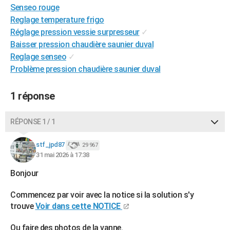
Senseo rouge
City break
Voyage de noces
Climat
Destinations
Voyage nature
Forum
+
PHOTO
Reglage temperature frigo
Réglage pression vessie surpresseur
✓
GUIDES D'ACHAT
Baisser pression chaudière saunier duval
BONS PLANS
Reglage senseo
✓
Problème pression chaudière saunier duval
CARTE DE VOEUX
Carte Bonne année
Carte Pâques
Carte de Noël
Carte Saint-Valentin
Carte d'anniversaire
1 réponse
DICTIONNAIRE
Biographies
Expressions
Dictionnaire
Citations
Proverbes
PROGRAMME TV
RÉPONSE 1 / 1
COPAINS D'AVANT
stf_jpd87
29 967
31 mai 2026 à 17:38
Se connecter
Collèges
Universités
Service militaire
S'inscrire
Lycées
Primaires
Entreprises
Avis de recherche
AVIS DE DÉCÈS
Bonjour
FORUM
Commencez par voir avec la notice si la solution s'y
Lifestyle
Sport
Television
Cinema
Bricolage
Culture
Auto
Voyage
trouve
Voir dans cette NOTICE
Ou faire des photos de la vanne.