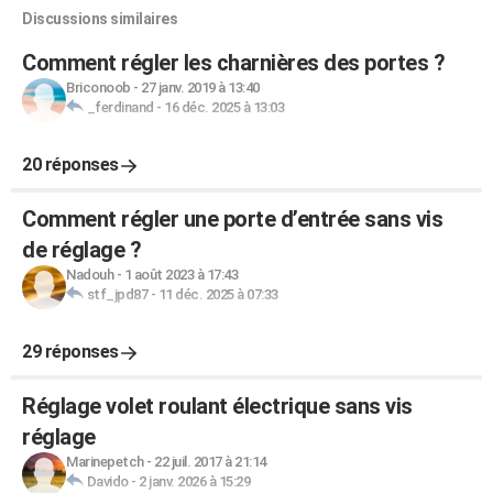
Discussions similaires
Comment régler les charnières des portes ?
Briconoob
-
27 janv. 2019 à 13:40
_ferdinand
-
16 déc. 2025 à 13:03
20 réponses
Comment régler une porte d’entrée sans vis
de réglage ?
Nadouh
-
1 août 2023 à 17:43
stf_jpd87
-
11 déc. 2025 à 07:33
29 réponses
Réglage volet roulant électrique sans vis
réglage
Marinepetch
-
22 juil. 2017 à 21:14
Davido
-
2 janv. 2026 à 15:29