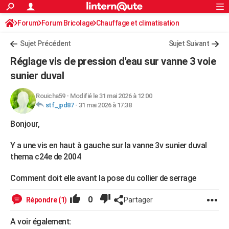
ACTUALITÉS
Forum
Forum Bricolage
Connexion
Chauffage et climatisation
S'inscrire
Rechercher
Société
Education
Villes
Politique
Faits Divers
Monde
+
SPORT
Sujet Précédent
Sujet Suivant
Football
Cyclisme
Forum
Coupe du monde 2026
Tennis
Rugby
CULTURE
Réglage vis de pression d'eau sur vanne 3 voie
TNT
Cinéma
Musique
Programme TV
Streaming
Sorties cinéma
+
sunier duval
FINANCE
Impôts
Immobilier
Banque
Crédit
Retraite
Epargne
Risques naturels par ville
Assurance
AUTO
Rouicha59
-
Modifié le 31 mai 2026 à 12:00
stf_jpd87
-
31 mai 2026 à 17:38
Réserver un essai
Berlines
Forum auto
Essais
Citadines
SUV
+
HIGH-TECH
Bonjour,
Meilleur smartphone
Ordinateurs
Guide high-tech
Mobiles
Internet
Jeux vidéo
+
BRICOLAGE
Y a une vis en haut à gauche sur la vanne 3v sunier duval
Aménagement intérieur
Cuisine
Jardinage
+
Forum
Extérieur
Salle de bains
Rangement
thema c24e de 2004
WEEK-END
Escapades
Expositions
Week-end nature
Guides de France
Patrimoine
Musées
+
Comment doit elle avant la pose du collier de serrage
LIFESTYLE
Bien-être
Mode
+
Art de vivre
Loisirs
Modes de vie
0
SANTE
Répondre (1)
Partager
Guide de la santé
Médicaments
+
Alimentation
Maladies
Sommeil
VOYAGE
A voir également: