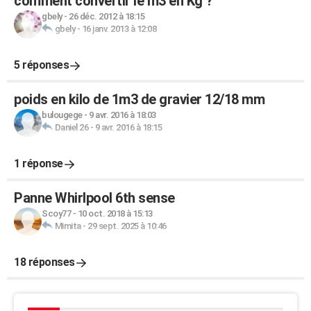
comment convertir le m3 en Kg ?
gbely
-
26 déc. 2012 à 18:15
gbely
-
16 janv. 2013 à 12:08
5 réponses
poids en kilo de 1m3 de gravier 12/18 mm
bulougege
-
9 avr. 2016 à 18:03
Daniel 26
-
9 avr. 2016 à 18:15
1 réponse
Panne Whirlpool 6th sense
Scoy77
-
10 oct. 2018 à 15:13
Mimita
-
29 sept. 2025 à 10:46
18 réponses