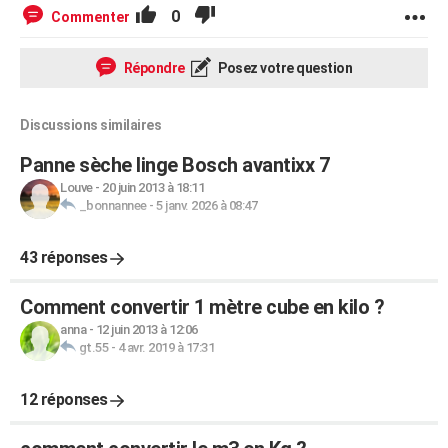
0
Commenter
Répondre
Posez votre question
Discussions similaires
Panne sèche linge Bosch avantixx 7
Louve
-
20 juin 2013 à 18:11
_bonnannee
-
5 janv. 2026 à 08:47
43 réponses
Comment convertir 1 mètre cube en kilo ?
anna
-
12 juin 2013 à 12:06
gt.55
-
4 avr. 2019 à 17:31
12 réponses