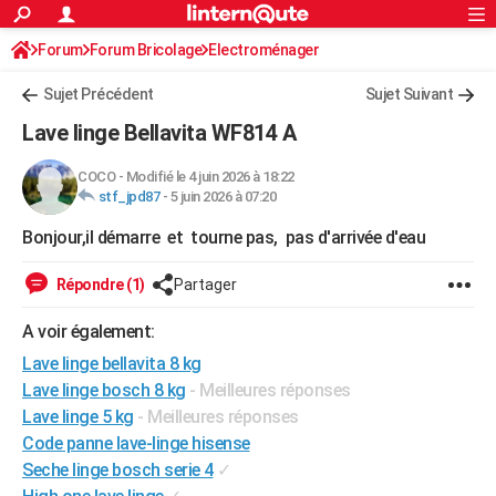
ACTUALITÉS
Forum
Forum Bricolage
Connexion
Electroménager
S'inscrire
Rechercher
Société
Education
Villes
Politique
Faits Divers
Monde
+
SPORT
Sujet Précédent
Sujet Suivant
Football
Cyclisme
Forum
Coupe du monde 2026
Tennis
Rugby
CULTURE
Lave linge Bellavita WF814 A
TNT
Cinéma
Musique
Programme TV
Streaming
Sorties cinéma
+
FINANCE
COCO
-
Modifié le 4 juin 2026 à 18:22
stf_jpd87
-
5 juin 2026 à 07:20
Impôts
Immobilier
Banque
Crédit
Retraite
Epargne
Risques naturels par ville
Assurance
AUTO
Bonjour,il démarre et tourne pas, pas d'arrivée d'eau
Réserver un essai
Berlines
Forum auto
Essais
Citadines
SUV
+
HIGH-TECH
Répondre (1)
Partager
Meilleur smartphone
Ordinateurs
Guide high-tech
Mobiles
Internet
Jeux vidéo
+
BRICOLAGE
A voir également:
Aménagement intérieur
Cuisine
Jardinage
+
Forum
Extérieur
Salle de bains
Rangement
WEEK-END
Lave linge bellavita 8 kg
Escapades
Expositions
Week-end nature
Guides de France
Patrimoine
Musées
+
LIFESTYLE
Lave linge bosch 8 kg
- Meilleures réponses
Lave linge 5 kg
- Meilleures réponses
Bien-être
Mode
+
Art de vivre
Loisirs
Modes de vie
SANTE
Code panne lave-linge hisense
Seche linge bosch serie 4
✓
Guide de la santé
Médicaments
+
Alimentation
Maladies
Sommeil
VOYAGE