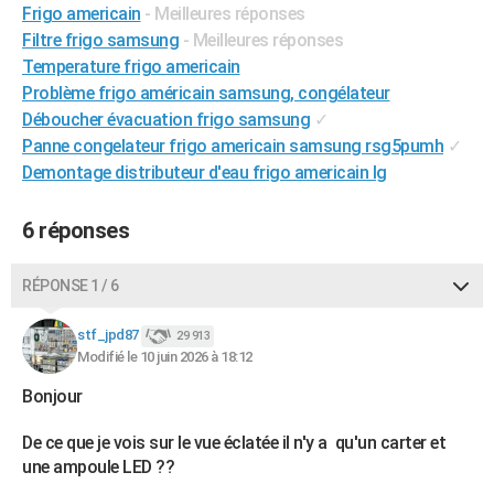
Frigo americain
- Meilleures réponses
City break
Voyage de noces
Climat
Destinations
Voyage nature
Forum
+
PHOTO
Filtre frigo samsung
- Meilleures réponses
Temperature frigo americain
GUIDES D'ACHAT
Problème frigo américain samsung, congélateur
BONS PLANS
Déboucher évacuation frigo samsung
✓
Panne congelateur frigo americain samsung rsg5pumh
✓
CARTE DE VOEUX
Demontage distributeur d'eau frigo americain lg
Carte Bonne année
Carte Pâques
Carte de Noël
Carte Saint-Valentin
Carte d'anniversaire
DICTIONNAIRE
6 réponses
Biographies
Expressions
Dictionnaire
Citations
Proverbes
PROGRAMME TV
RÉPONSE 1 / 6
COPAINS D'AVANT
Se connecter
Collèges
Universités
Service militaire
S'inscrire
Lycées
Primaires
Entreprises
Avis de recherche
stf_jpd87
29 913
AVIS DE DÉCÈS
Modifié le 10 juin 2026 à 18:12
FORUM
Bonjour
Lifestyle
Sport
Television
Cinema
Bricolage
Culture
Auto
Voyage
De ce que je vois sur le vue éclatée il n'y a qu'un carter et
une ampoule LED ??