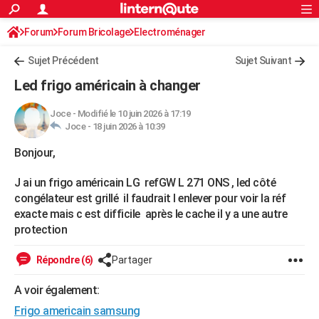
ACTUALITÉS
Forum
Forum Bricolage
Connexion
Electroménager
S'inscrire
Rechercher
Société
Education
Villes
Politique
Faits Divers
Monde
+
SPORT
Sujet Précédent
Sujet Suivant
Football
Cyclisme
Forum
Coupe du monde 2026
Tennis
Rugby
CULTURE
Led frigo américain à changer
TNT
Cinéma
Musique
Programme TV
Streaming
Sorties cinéma
+
FINANCE
Joce
-
Modifié le 10 juin 2026 à 17:19
Joce -
18 juin 2026 à 10:39
Impôts
Immobilier
Banque
Crédit
Retraite
Epargne
Risques naturels par ville
Assurance
AUTO
Bonjour,
Réserver un essai
Berlines
Forum auto
Essais
Citadines
SUV
+
HIGH-TECH
J ai un frigo américain LG refGW L 271 ONS , led côté
Meilleur smartphone
Ordinateurs
Guide high-tech
Mobiles
Internet
Jeux vidéo
+
BRICOLAGE
congélateur est grillé il faudrait l enlever pour voir la réf
exacte mais c est difficile après le cache il y a une autre
Aménagement intérieur
Cuisine
Jardinage
+
Forum
Extérieur
Salle de bains
Rangement
WEEK-END
protection
Escapades
Expositions
Week-end nature
Guides de France
Patrimoine
Musées
+
LIFESTYLE
Répondre (6)
Partager
Bien-être
Mode
+
Art de vivre
Loisirs
Modes de vie
SANTE
A voir également:
Guide de la santé
Médicaments
+
Alimentation
Maladies
Sommeil
VOYAGE
Frigo americain samsung