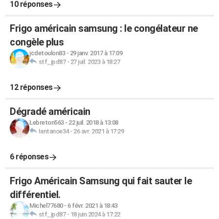
10 réponses
Frigo américain samsung : le congélateur ne
congèle plus
jcdetoulon83
-
29 janv. 2017 à 17:09
stf_jpd87
-
27 juil. 2023 à 18:27
12 réponses
Dégradé américain
Lebreton563
-
22 juil. 2018 à 13:08
Iantanoe34
-
26 avr. 2021 à 17:29
6 réponses
Frigo Américain Samsung qui fait sauter le
différentiel.
Michel77680
-
6 févr. 2021 à 18:43
stf_jpd87
-
18 juin 2024 à 17:22