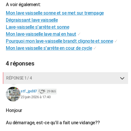
A voir également:
City break
Voyage de noces
Climat
Destinations
Voyage nature
Forum
+
PHOTO
Mon lave vaisselle sonne et se met sur trempage
GUIDES D'ACHAT
Dégraissant lave vaisselle
Lave-vaisselle s'arrête et sonne
BONS PLANS
Mon lave-vaisselle lave mal en haut
✓
Pourquoi mon lave-vaisselle brandt clignote et sonne
✓
CARTE DE VOEUX
Mon lave vaisselle s'arrête en cour de cycle
✓
Carte Bonne année
Carte Pâques
Carte de Noël
Carte Saint-Valentin
Carte d'anniversaire
DICTIONNAIRE
4 réponses
Biographies
Expressions
Dictionnaire
Citations
Proverbes
PROGRAMME TV
COPAINS D'AVANT
RÉPONSE 1 / 4
Se connecter
Collèges
Universités
Service militaire
S'inscrire
Lycées
Primaires
Entreprises
Avis de recherche
AVIS DE DÉCÈS
stf_jpd87
29 865
23 juin 2026 à 17:40
FORUM
Honjour
Lifestyle
Sport
Television
Cinema
Bricolage
Culture
Auto
Voyage
Au démarrage, est-ce qu'il a fait une vidange??