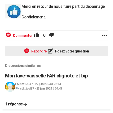
Merci en retour de nous faire part du dépannage
Cordialement.
0
Commenter
Répondre
Posez votre question
Discussions similaires
Mon lave-vaisselle FAR clignote et bip
FARLV12C47
-
22 juin 2024 à 22:14
stf_jpd87
-
23 juin 2024 à 07:43
1 réponse