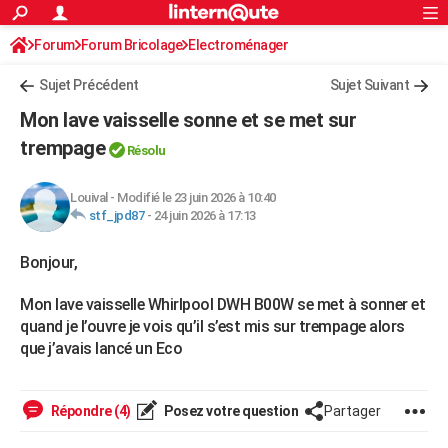
ACTUALITÉS
Forum
Forum Bricolage
Connexion
Electroménager
S'inscrire
Rechercher
Société
Education
Villes
Politique
Faits Divers
Monde
+
SPORT
Sujet Précédent
Sujet Suivant
Football
Cyclisme
Forum
Coupe du monde 2026
Tennis
Rugby
CULTURE
Mon lave vaisselle sonne et se met sur
TNT
Cinéma
Musique
Programme TV
Streaming
Sorties cinéma
+
trempage
FINANCE
Résolu
Impôts
Immobilier
Banque
Crédit
Retraite
Epargne
Risques naturels par ville
Assurance
AUTO
Louival
-
Modifié le 23 juin 2026 à 10:40
stf_jpd87
-
24 juin 2026 à 17:13
Réserver un essai
Berlines
Forum auto
Essais
Citadines
SUV
+
HIGH-TECH
Bonjour,
Meilleur smartphone
Ordinateurs
Guide high-tech
Mobiles
Internet
Jeux vidéo
+
BRICOLAGE
Mon lave vaisselle Whirlpool DWH B00W se met à sonner et
Aménagement intérieur
Cuisine
Jardinage
+
Forum
Extérieur
Salle de bains
Rangement
WEEK-END
quand je l’ouvre je vois qu’il s’est mis sur trempage alors
Escapades
Expositions
Week-end nature
Guides de France
Patrimoine
Musées
+
que j’avais lancé un Eco
LIFESTYLE
Bien-être
Mode
+
Art de vivre
Loisirs
Modes de vie
SANTE
Répondre (4)
Posez votre question
Partager
Guide de la santé
Médicaments
+
Alimentation
Maladies
Sommeil
VOYAGE