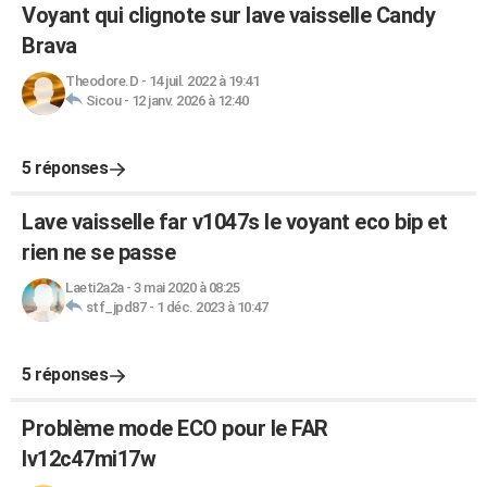
Voyant qui clignote sur lave vaisselle Candy
Brava
Theodore.D
-
14 juil. 2022 à 19:41
Sicou
-
12 janv. 2026 à 12:40
5 réponses
Lave vaisselle far v1047s le voyant eco bip et
rien ne se passe
Laeti2a2a
-
3 mai 2020 à 08:25
stf_jpd87
-
1 déc. 2023 à 10:47
5 réponses
Problème mode ECO pour le FAR
lv12c47mi17w